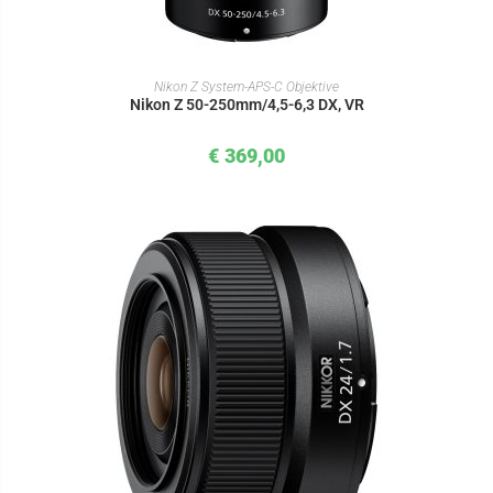
IN DEN WARENKORB
Nikon Z System-APS-C Objektive
Nikon Z 50-250mm/4,5-6,3 DX, VR
€
369,00