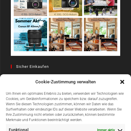
Sicher Einkaufen
Cookie-Zustimmung verwalten
Um Ihnen ein optimales Erlebnis zu bieten, verwenden wir Technologien wie
Cookies, um Geräteinformationen zu speichern bzw. darauf zuzugreifen.
Wenn Sie diesen Technologien zustimmen, können wir Daten wie das
Surfverhalten oder eindeutige IDs auf dieser Website verarbeiten. Wenn Sie
Einfach Online Bezahlen
Ihre Zustimmung nicht erteilen oder zurückziehen, können bestimmte
Merkmale und Funktionen beeinträchtigt werden.
Funktional
Immer aktiv