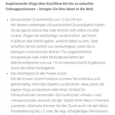
Inspirierende Vlogs über Kurzfilme bis hin zu scharfen
Schnappschüssen – bringen Sie Ihre Ideen in die Welt.
Dynamischer Zoombereich von 12 bis 28 mm
Mit diesem vielseitigen Ultraweitwinkel-Zoomobjektiv halten
Sie die ganze Szene fest oder können sich selbst ins Bild
rücken. Zeigen Sie weitläufige Landschaften, die Ihrem
Publikum das Gefühl geben, wirklich dabei zu sein. Oder
schaffen Sie ein Gefühl von Geräumigkeit, wenn Sie in
beengten Innenräumen drehen. Für ungewöhnliche
Perspektiven oder mehr Motivdetails liefert der
Naheinstellgrenze von nur 19 cm messerscharfe Ergebnisse,
wenn Sie näher herangehen.
Das Wichtigste ist der Power-Zoom
Mit der Power-Zoom-Funktion zoomen Sie stufenlos und
gleichmäßig, ohne das Objektiv zu berühren. Ideal, wenn Sie
eigene Vlogs produzieren oder einen Gimbal für
Filmaufnahmen verwenden. Die Funktionen »Hinein-« und
»Hinauszoomen« können Sie den Tasten Ihrer Nikon-Z-Kamera
zuweisen. Alternativ können Sie den Zoom auch mit der Nikon-
Fernbedienung ML-L7 oder der App »SnapBridge« fernsteuern.