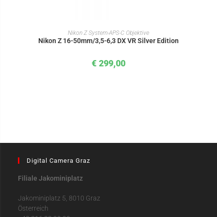
IN DEN WARENKORB
Nikon Z System-APS-C Objektive
Nikon Z 16-50mm/3,5-6,3 DX VR Silver Edition
€
299,00
Digital Camera Graz
Filiale Jakominiplatz
Jakominiplatz 5, 8010 Graz
Österreich