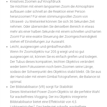
Kreatives Zoomen auf Knopfdruck
Sie möchten mit einem langsamen Zoom die Atmosphäre
aufbauen oder schnell an die Reaktion einer Person
heranzoomen? Für einen stimmungsvollen Zoom von
Ultraweit- zu Weitwinkel können Sie sich 36 Sekunden Zeit
nehmen. Oder überwinden Sie denselben Bereich in etwas
mehr als einer halben Sekunde mit einem schnellen und harten
Zoom! Für eine exakte Steuerung der Zoomgeschwindigkeit
stehen elf Einstellungen zur Auswahl.
Leicht, ausgewogen und gimbalfreundlich
Wenn Ihr Zoomobjektiv nur 205 g wiegt und so gut
ausgewogen ist, können Sie es einfach greifen und loslegen.
Der Tubus dieses kompakten, leichten Objektivs verändert
weder beim Fokussieren noch beim Zoomen seine Länge,
sodass der Schwerpunkt des Objektivs stabil bleibt. Ob Sie aus
der Hand oder mit einem Gimbal fotografieren, die Balance ist
optimal.
Der Bildstabilisator (VR) sorgt für Stabilität
Dieses Weitwinkel-Power-Zoom-Objektiv ist die perfekte Wahl
für wackelfreies Vlogging. Der ins Objektiv integrierte
Bildstabilisator bietet eine Effektivität von 4,5
1
Lichtwertstufen
. Das bedeutet scharfe, wackelfreie