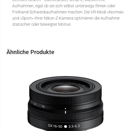
Aufnahmen, egal ob sie sich selbst unterwegs filmen oder
Freihand-Schwenkaufnahmen machen. Die VR-Modi »Normal«
und »Sport« Ihrer Nikon-Z-Kamera optimieren die Aufnahme
statischer oder bewegter Motive.
Ähnliche Produkte