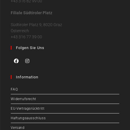
+43 316 82 99 00
Filiale Südtiroler Platz
Südtiroler Platz 9, 8020 Graz
Österreich
+43 316 77 39 00
Folgen Sie Uns
Information
FAQ
Widerrufsrecht
EU-Vertragsrücktritt
Haftungsausschluss
Versand