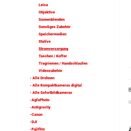
Leica
Objektive
Sonnenblenden
Sonstiges Zubehör
Speichermedien
Stative
Stromversorgung
Taschen / Koffer
Tragriemen / Handschlaufen
Videozubehör
- Alle Drohnen
- Alle Kompaktkameras digital
- Alle Sofortbildkameras
-AgfaPhoto
S
-Antigravity
-Canon
-DJI
-Fujifilm