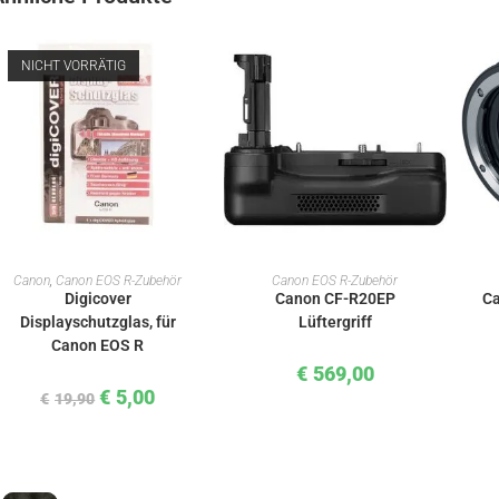
NICHT VORRÄTIG
WEITERLESEN
IN DEN WARENKORB
Canon
,
Canon EOS R-Zubehör
Canon EOS R-Zubehör
Digicover
Canon CF-R20EP
Ca
Displayschutzglas, für
Lüftergriff
Canon EOS R
€
569,00
€
5,00
€
19,90