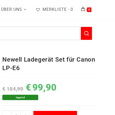
ÜBER UNS
MERKLISTE -
0
0
Newell Ladegerät Set für Canon
LP-E6
€
99,90
€
154,90
lagernd