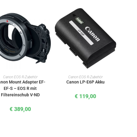
IN DEN WARENKORB
IN DEN WARENKORB
Canon EOS R-Zubehör
Canon EOS R-Zubehör
non Mount Adapter EF-
Canon LP-E6P Akku
EF-S – EOS R mit
Filtereinschub V-ND
€
119,00
€
389,00