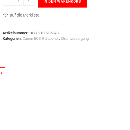
-
+
IN DEN WARENKORB
auf die Merkliste
Artikelnummer:
DCG-2100236873
Kategorien:
Canon EOS R-Zubehör
,
Stromversorgung
G