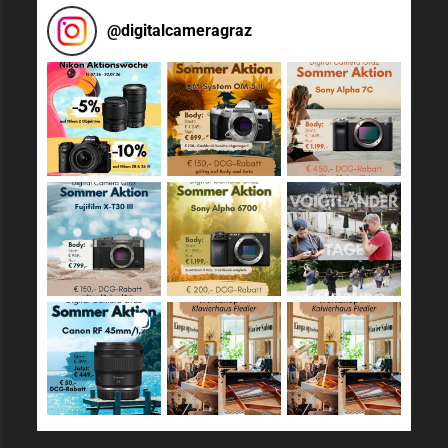
@
digitalcameragraz