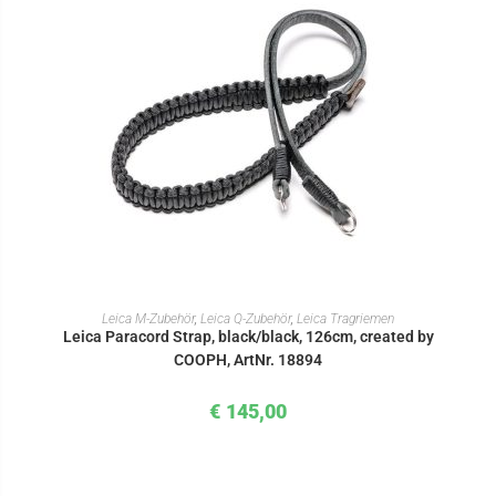
IN DEN WARENKORB
Leica M-Zubehör
,
Leica Q-Zubehör
,
Leica Tragriemen
Leica Paracord Strap, black/black, 126cm, created by
COOPH, ArtNr. 18894
€
145,00