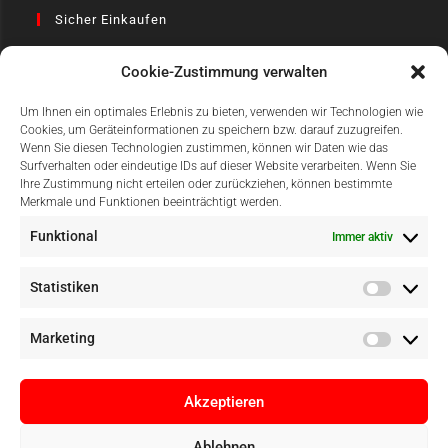
Sicher Einkaufen
Cookie-Zustimmung verwalten
Um Ihnen ein optimales Erlebnis zu bieten, verwenden wir Technologien wie
Cookies, um Geräteinformationen zu speichern bzw. darauf zuzugreifen.
Wenn Sie diesen Technologien zustimmen, können wir Daten wie das
Surfverhalten oder eindeutige IDs auf dieser Website verarbeiten. Wenn Sie
Einfach Online Bezahlen
Ihre Zustimmung nicht erteilen oder zurückziehen, können bestimmte
Merkmale und Funktionen beeinträchtigt werden.
Funktional
Immer aktiv
Statistiken
Marketing
Akzeptieren
Ablehnen