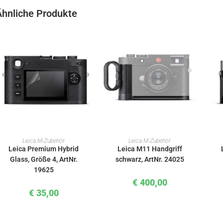
Ähnliche Produkte
IN DEN WARENKORB
IN DEN WARENKORB
Leica M-Zubehör
Leica M-Zubehör
Leica Premium Hybrid
Leica M11 Handgriff
Glass, Größe 4, ArtNr.
schwarz, ArtNr. 24025
19625
€
400,00
€
35,00