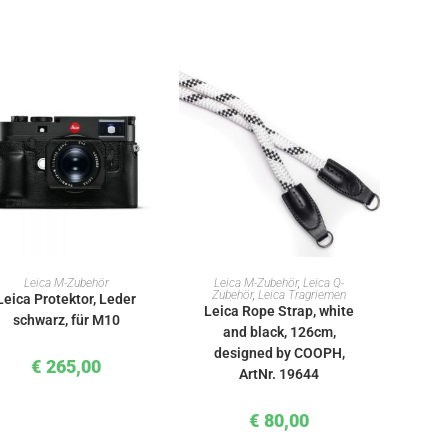
IN DEN WARENKORB
IN DEN WARENKORB
Leica M-Zubehör
Leica M-Zubehör
,
Leica Q-
Zubehör
,
Leica Tragriemen
Leica Protektor, Leder
Leica Rope Strap, white
schwarz, für M10
and black, 126cm,
designed by COOPH,
€
265,00
ArtNr. 19644
€
80,00