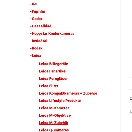
-DJI
-Fujifilm
-Godox
-Hasselblad
-Hoppstar Kinderkameras
-Insta360
-Kodak
-Leica
Leica Blitzgeräte
Leica Fanartikel
Leica Ferngläser
Leica Filter
Leica Kompaktkameras + Zubehör
Leica Lifestyle Produkte
Leica M-Kameras
A
Leica M-Objektive
Leica M-Zubehör
Leica Q-Kameras