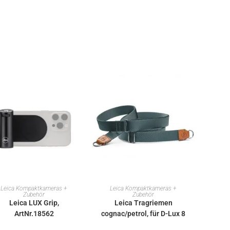
IN DEN WARENKORB
IN DEN WARENKORB
Leica Kompaktkameras +
Leica Kompaktkameras +
Zubehör
Zubehör
Leica LUX Grip,
Leica Tragriemen
ArtNr.18562
cognac/petrol, für D-Lux 8