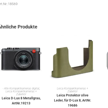
rt.Nr.:18569
Ähnliche Produkte
IN DEN WARENKORB
IN DEN WARENKORB
- Alle Kompaktkameras digital
,
Leica Kompaktkameras +
Leica Kompaktkameras +
Zubehör
Zubehör
Leica Protektor olive
Leica D-Lux 8 Metallgrau,
Leder, für D-Lux 8, ArtNr.
ArtNr.19213
19686