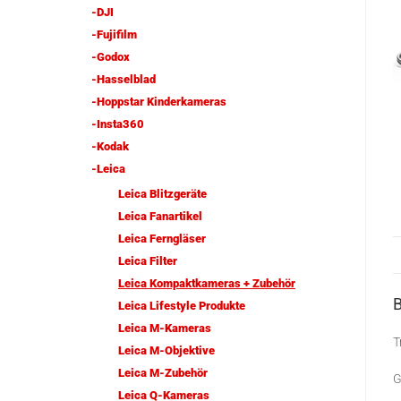
-DJI
-Fujifilm
-Godox
-Hasselblad
-Hoppstar Kinderkameras
-Insta360
-Kodak
-Leica
Leica Blitzgeräte
Leica Fanartikel
Leica Ferngläser
Leica Filter
Leica Kompaktkameras + Zubehör
Leica Lifestyle Produkte
Leica M-Kameras
T
Leica M-Objektive
Leica M-Zubehör
G
Leica Q-Kameras