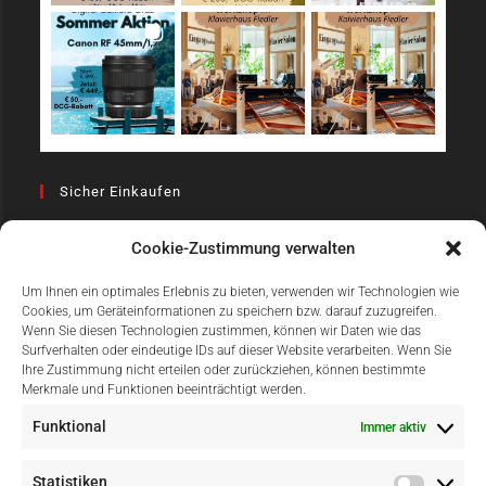
Sicher Einkaufen
Cookie-Zustimmung verwalten
Um Ihnen ein optimales Erlebnis zu bieten, verwenden wir Technologien wie
Cookies, um Geräteinformationen zu speichern bzw. darauf zuzugreifen.
Wenn Sie diesen Technologien zustimmen, können wir Daten wie das
Surfverhalten oder eindeutige IDs auf dieser Website verarbeiten. Wenn Sie
Einfach Online Bezahlen
Ihre Zustimmung nicht erteilen oder zurückziehen, können bestimmte
Merkmale und Funktionen beeinträchtigt werden.
Funktional
Immer aktiv
Statistiken