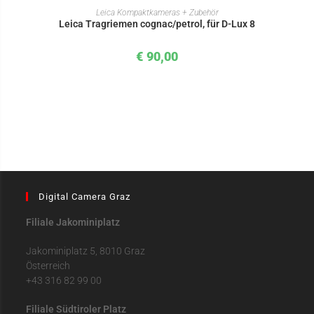
IN DEN WARENKORB
Leica Kompaktkameras + Zubehör
Leica Tragriemen cognac/petrol, für D-Lux 8
€
90,00
Digital Camera Graz
Filiale Jakominiplatz
Jakominiplatz 5, 8010 Graz
Österreich
+43 316 82 99 00
Filiale Südtiroler Platz