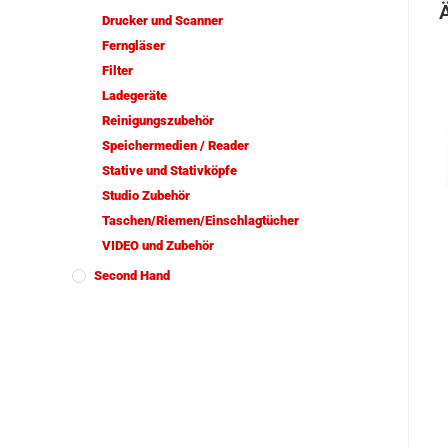
Drucker und Scanner
Ferngläser
Filter
Ladegeräte
Reinigungszubehör
Speichermedien / Reader
Stative und Stativköpfe
Studio Zubehör
Taschen/Riemen/Einschlagtücher
VIDEO und Zubehör
Second Hand