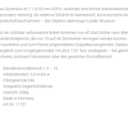
as Summilux-M 1:1,4/35 mm ASPH. verbindet eine leichte Weitwinkelchara
esonders vielseitig. Ob selektive Schärfe im Nahbereich, kontrastreiche 
andschaftsaufnahmen – das Objektiv überzeugt in jeder Situation.
ür ein sichtbar verbessertes Bokeh kommen nun elf statt bisher neun Bl
aheinstellgrenze, die von 70 auf 40 Zentimeter verringert werden konnte.
ntwickeltes und zum Patent angemeldetes Doppelkurvengetriebe. Dadurch
ergleich zum Vorgängermodell, mit jetzt 176° fast verdoppeln – bei gleic
icheres, präzises Fokussieren über den gesamten Einstellbereich.
Blendeneinstellbereich 1,4 – 16
Arbeitsbereich: 0,4 m bis ∞
Filtergewinde E46
integrierte Gegenlichtblende
Gewicht: 338g
Made in Germany
Art.Nr. 11727