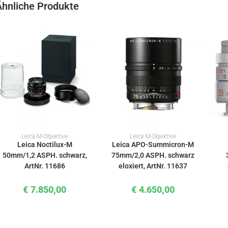
Ähnliche Produkte
IN DEN WARENKORB
IN DEN WARENKORB
Leica M-Objektive
Leica M-Objektive
Leica Noctilux-M
Leica APO-Summicron-M
50mm/1,2 ASPH. schwarz,
75mm/2,0 ASPH. schwarz
ArtNr. 11686
eloxiert, ArtNr. 11637
€
7.850,00
€
4.650,00