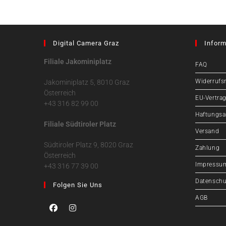
Digital Camera Graz
Inform
Filiale Jakominiplatz
FAQ
Widerrufs
Jakominiplatz 5, 8010 Graz
Österreich
EU-Vertrag
+43 316 82 99 00
Haftungsa
Filiale Südtiroler Platz
Versand
Südtiroler Platz 9, 8020 Graz
Zahlung
Österreich
Impressu
+43 316 77 39 00
Datenschu
Folgen Sie Uns
AGB