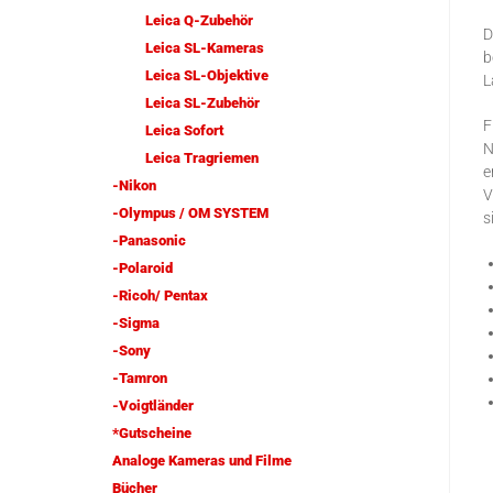
Leica Q-Zubehör
D
Leica SL-Kameras
b
Leica SL-Objektive
L
Leica SL-Zubehör
F
Leica Sofort
N
Leica Tragriemen
e
-Nikon
V
-Olympus / OM SYSTEM
s
-Panasonic
-Polaroid
-Ricoh/ Pentax
-Sigma
-Sony
-Tamron
-Voigtländer
*Gutscheine
Analoge Kameras und Filme
Bücher