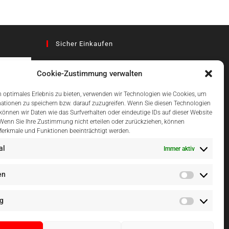
Sicher Einkaufen
Cookie-Zustimmung verwalten
az
 optimales Erlebnis zu bieten, verwenden wir Technologien wie Cookies, um
ationen zu speichern bzw. darauf zuzugreifen. Wenn Sie diesen Technologien
önnen wir Daten wie das Surfverhalten oder eindeutige IDs auf dieser Website
Einfach Online Bezahlen
 Wenn Sie Ihre Zustimmung nicht erteilen oder zurückziehen, können
erkmale und Funktionen beeinträchtigt werden.
al
Immer aktiv
en
g