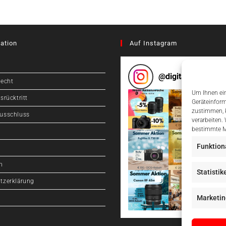
ation
Auf Instagram
@
digitalcameragr
recht
Um Ihnen ein
srücktritt
Geräteinform
zustimmen, k
usschluss
verarbeiten.
bestimmte M
Funktion
m
Statistik
tzerklärung
Marketin