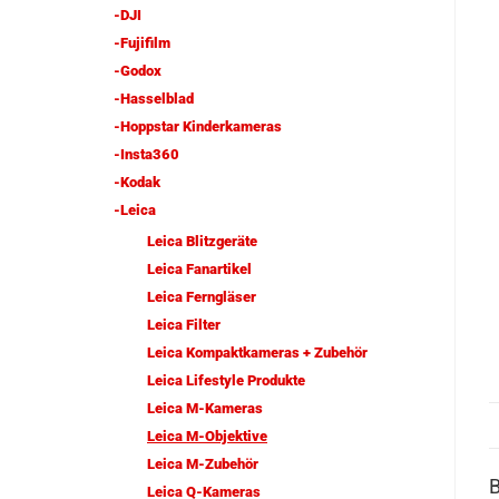
-DJI
-Fujifilm
-Godox
-Hasselblad
-Hoppstar Kinderkameras
-Insta360
-Kodak
-Leica
Leica Blitzgeräte
Leica Fanartikel
Leica Ferngläser
Leica Filter
Leica Kompaktkameras + Zubehör
Leica Lifestyle Produkte
Leica M-Kameras
Leica M-Objektive
Leica M-Zubehör
Leica Q-Kameras