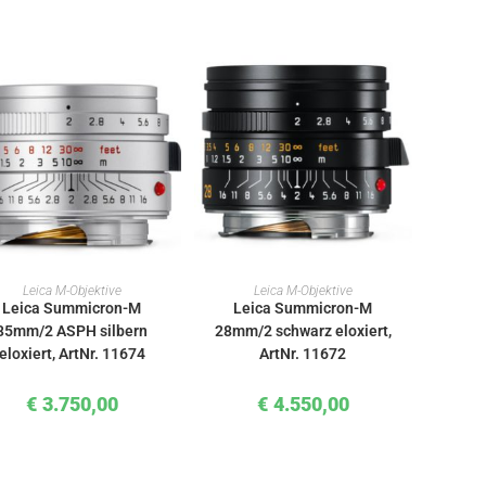
IN DEN WARENKORB
IN DEN WARENKORB
Leica M-Objektive
Leica M-Objektive
Leica Summicron-M
Leica Summicron-M
35mm/2 ASPH silbern
28mm/2 schwarz eloxiert,
eloxiert, ArtNr. 11674
ArtNr. 11672
€
3.750,00
€
4.550,00