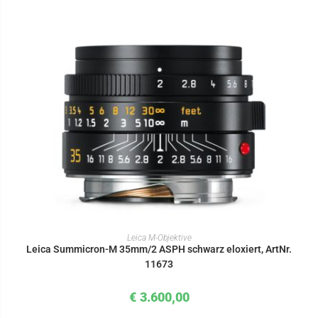
IN DEN WARENKORB
Leica M-Objektive
Leica Summicron-M 35mm/2 ASPH schwarz eloxiert, ArtNr.
11673
€
3.600,00