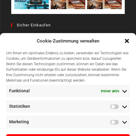
Sicher Einkaufen
Cookie-Zustimmung verwalten
Um Ihnen ein optimales Erlebnis zu bieten, verwenden wir Technologien wie
Cookies, um Geräteinformationen zu speichern bzw. darauf zuzugreifen.
Wenn Sie diesen Technologien zustimmen, können wir Daten wie das
Surfverhalten oder eindeutige IDs auf dieser Website verarbeiten. Wenn Sie
Einfach Online Bezahlen
Ihre Zustimmung nicht erteilen oder zurückziehen, können bestimmte
Merkmale und Funktionen beeinträchtigt werden.
Funktional
Immer aktiv
Statistiken
Marketing