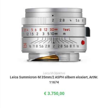
IN DEN WARENKORB
Leica M-Objektive
Leica Summicron-M 35mm/2 ASPH silbern eloxiert, ArtNr.
11674
€
3.750,00