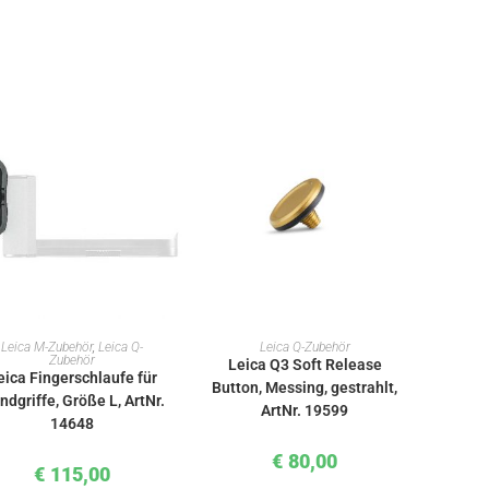
IN DEN WARENKORB
IN DEN WARENKORB
Leica M-Zubehör
,
Leica Q-
Leica Q-Zubehör
Zubehör
Leica Q3 Soft Release
eica Fingerschlaufe für
Button, Messing, gestrahlt,
ndgriffe, Größe L, ArtNr.
ArtNr. 19599
14648
€
80,00
€
115,00