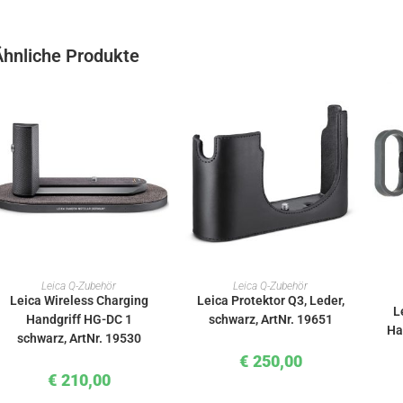
Ähnliche Produkte
IN DEN WARENKORB
IN DEN WARENKORB
Leica Q-Zubehör
Leica Q-Zubehör
Leica Wireless Charging
Leica Protektor Q3, Leder,
L
Handgriff HG-DC 1
schwarz, ArtNr. 19651
Ha
schwarz, ArtNr. 19530
€
250,00
€
210,00