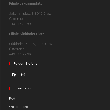
Filiale Jakominiplatz
Jakominiplatz 5, 8010 Graz
Österreich
+43 316 82 99 00
Filiale Südtiroler Platz
Südtiroler Platz 9, 8020 Graz
Österreich
+43 316 77 39 00
Folgen Sie Uns
Information
FAQ
Widerrufsrecht