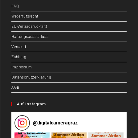
FAQ
Widerrufsrecht
EU-Vertragsrücktritt
Haftungsausschluss
Versand
Zahlung
Impressum
Datenschutzerklärung
AGB
Auf Instagram
@
digitalcameragraz