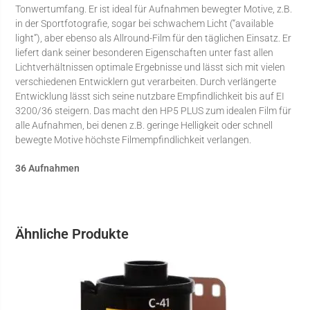
Tonwertumfang. Er ist ideal für Aufnahmen bewegter Motive, z.B.
in der Sportfotografie, sogar bei schwachem Licht (“available
light”), aber ebenso als Allround-Film für den täglichen Einsatz. Er
liefert dank seiner besonderen Eigenschaften unter fast allen
Lichtverhältnissen optimale Ergebnisse und lässt sich mit vielen
verschiedenen Entwicklern gut verarbeiten. Durch verlängerte
Entwicklung lässt sich seine nutzbare Empfindlichkeit bis auf EI
3200/36 steigern. Das macht den HP5 PLUS zum idealen Film für
alle Aufnahmen, bei denen z.B. geringe Helligkeit oder schnell
bewegte Motive höchste Filmempfindlichkeit verlangen.
36 Aufnahmen
Ähnliche Produkte