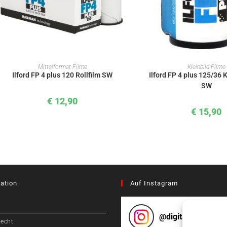
IN DEN WARENKORB
IN DEN WAREN
Mittelformat Filme
Kleinbild Filme
Ilford FP 4 plus 120 Rollfilm SW
Ilford FP 4 plus 125/36 K
SW
€
12,90
€
15,90
ation
Auf Instagram
@
digitalcameragr
recht