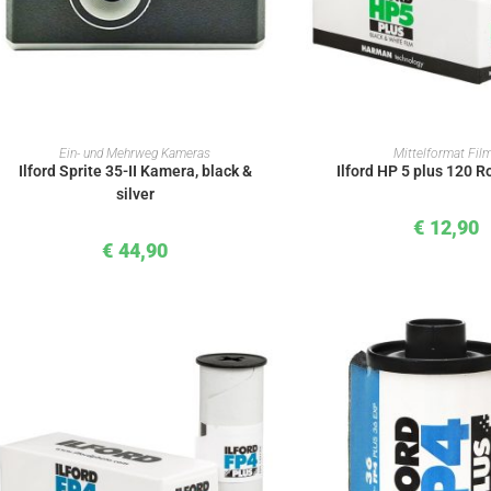
IN DEN WARENKORB
IN DEN WAREN
Ein- und Mehrweg Kameras
Mittelformat Fil
Ilford Sprite 35-II Kamera, black &
Ilford HP 5 plus 120 R
silver
€
12,90
€
44,90