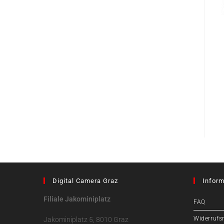
Digital Camera Graz
Inform
Filiale Jakominiplatz
FAQ
Widerrufs
Jakominiplatz 5, 8010 Graz