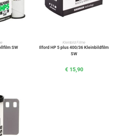
KORB
IN DEN WARENKORB
me
Kleinbild Filme
ollfilm SW
Ilford HP 5 plus 400/36 Kleinbildfilm
SW
€
15,90