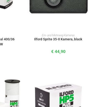
KORB
IN DEN WARENKORB
Ein- und Mehrweg Kameras
nal 400/36
Ilford Sprite 35-II Kamera, black
SW
€
44,90