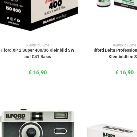
IN DEN WARENKORB
IN DEN WAREN
Kleinbild Filme
Kleinbild Filme
Ilford XP 2 Super 400/36 Kleinbild SW
Ilford Delta Professio
auf C41 Basis
Kleinbildfilm 
€
16,90
€
16,90