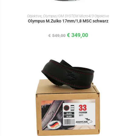
IN DEN WARENKORB
Objektive
,
Olympus/OM SYSTEM Micro4/3 Objektive
Olympus M.Zuiko 17mm/1,8 MSC schwarz
€
349,00
€
549,00