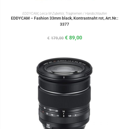
IN DEN WARENKORB
EDDYCAM
,
Leica M-Zubehör
,
Tragriemen / Handschlaufen
EDDYCAM – Fashion 33mm black, Kontrastnaht rot, Art.Nr.:
3377
€
89,00
€
179,00