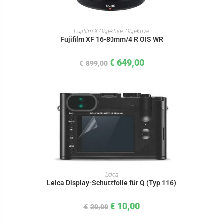
IN DEN WARENKORB
Fujifilm X Objektive
,
Objektive
Fujifilm XF 16-80mm/4 R OIS WR
€
649,00
€
899,00
IN DEN WARENKORB
Leica
Leica Display-Schutzfolie für Q (Typ 116)
€
10,00
€
20,00