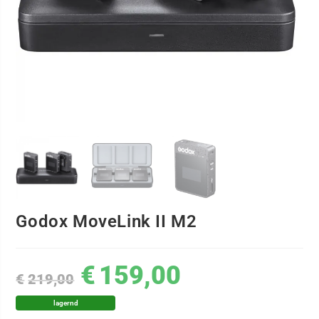
Godox MoveLink II M2
€
159,00
€
219,00
lagernd