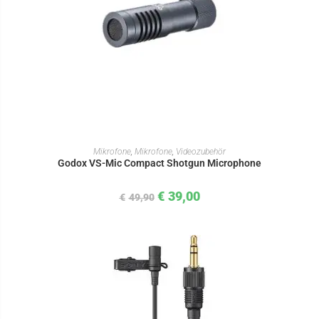
IN DEN WARENKORB
Mikrofone
,
Mikrofone
,
Videozubehör
Godox VS-Mic Compact Shotgun Microphone
€
39,00
€
49,90