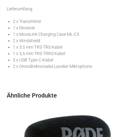
Lieferumfang:
2 x Transmitter
1 x Receiver
1 x MoveLink Charging Case ML-C3
2 x Windshield
1 x 3,5 mm TRS-TRS Kabel
1 x 3,5 mm TRS-TRRS Kabel
3 x USB Type-C-Kabel
2 x Omnidirektionales Lavelier Mikrophone
Ähnliche Produkte