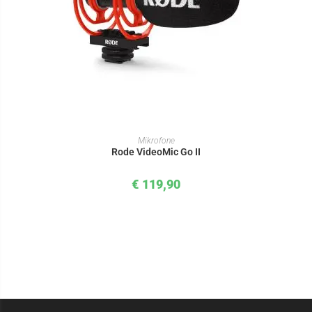
IN DEN WARENKORB
Mikrofone
Rode VideoMic Go II
€
119,90