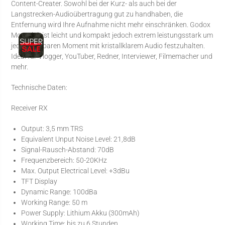
Content-Creater. Sowohl bei der Kurz- als auch bei der
Langstrecken-Audioübertragung gut zu handhaben, die
Entfernung wird Ihre Aufnahme nicht mehr einschränken. Godox
MoveLink ist leicht und kompakt jedoch extrem leistungsstark um
jeden kostbaren Moment mit kristallklarem Audio festzuhalten.
Ideal für Vlogger, YouTuber, Redner, Interviewer, Filmemacher und
mehr.
Technische Daten:
Receiver RX
Output: 3,5 mm TRS
Equivalent Unput Noise Level: 21,8dB
Signal-Rausch-Abstand: 70dB
Frequenzbereich: 50-20KHz
Max. Output Electrical Level: +3dBu
TFT Display
Dynamic Range: 100dBa
Working Range: 50 m
Power Supply: Lithium Akku (300mAh)
Working Time: bis zu 6 Stunden