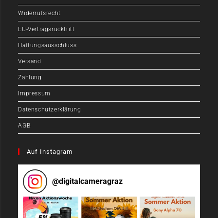
Widerrufsrecht
EU-Vertragsrücktritt
Haftungsausschluss
Versand
Zahlung
Impressum
Datenschutzerklärung
AGB
Auf Instagram
@
digitalcameragraz