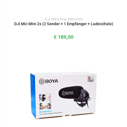
IN DEN WARENKORB
-DJI
,
Mikrofone
,
Mikrofone
DJI Mic Mini 2s (2 Sender + 1 Empfänger + Ladeschale)
€
189,00