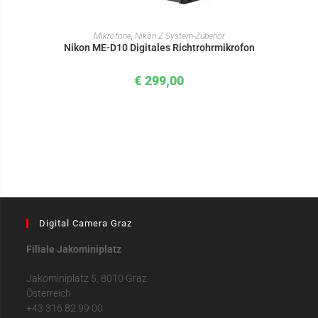
IN DEN WARENKORB
Mikrofone
,
Nikon Z System-Zubehör
Nikon ME-D10 Digitales Richtrohrmikrofon
€
299,00
Digital Camera Graz
Filiale Jakominiplatz
Jakominiplatz 5, 8010 Graz
Österreich
+43 316 82 99 00