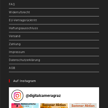
FAQ
Widerrufsrecht
EU-Vertragsrücktritt
Haftungsausschluss
Versand
Zahlung
Impressum
Datenschutzerklärung
AGB
Auf Instagram
@
digitalcameragraz