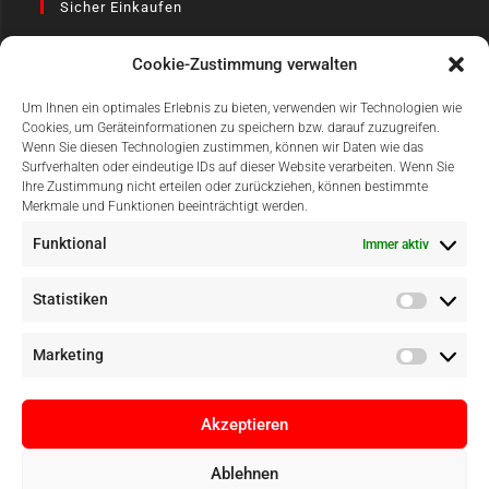
Sicher Einkaufen
Cookie-Zustimmung verwalten
Um Ihnen ein optimales Erlebnis zu bieten, verwenden wir Technologien wie
Cookies, um Geräteinformationen zu speichern bzw. darauf zuzugreifen.
Wenn Sie diesen Technologien zustimmen, können wir Daten wie das
Surfverhalten oder eindeutige IDs auf dieser Website verarbeiten. Wenn Sie
Einfach Online Bezahlen
Ihre Zustimmung nicht erteilen oder zurückziehen, können bestimmte
Merkmale und Funktionen beeinträchtigt werden.
Funktional
Immer aktiv
Statistiken
Marketing
Akzeptieren
Ablehnen