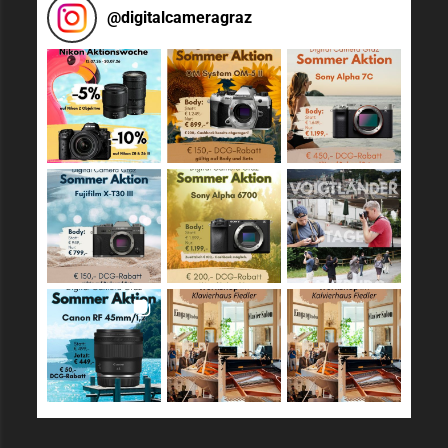
@
digitalcameragraz