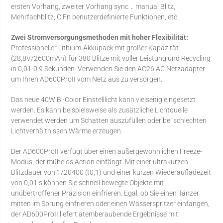
ersten Vorhang, zweiter Vorhang sync，manual Blitz,
Mehrfachblitz, C.Fn benutzerdefinierte Funktionen, etc.
Zwei Stromversorgungsmethoden mit hoher Flexibilität:
Professioneller Lithium-Akkupack mit großer Kapazität
(28,8V/2600mAh) für 380 Blitze mit voller Leistung und Recycling
in 0,01-0,9 Sekunden. Verwenden Sie den AC26 AC Netzadapter
um Ihren AD600ProII vom Netz aus zu versorgen.
Das neue 40W Bi-Color Einstelllicht kann vielseitig eingesetzt
werden. Es kann beispielsweise als zusätzliche Lichtquelle
verwendet werden um Schatten auszufüllen oder bei schlechten
Lichtverhältnissen Wärme erzeugen.
Der AD600ProII verfügt über einen außergewöhnlichen Freeze-
Modus, der mühelos Action einfängt. Mit einer ultrakurzen
Blitzdauer von 1/20400 (t0,1) und einer kurzen Wiederaufladezeit
von 0,01 s können Sie schnell bewegte Objekte mit
unübertroffener Präzision einfrieren. Egal, ob Sie einen Tänzer
mitten im Sprung einfrieren oder einen Wasserspritzer einfangen,
der AD600ProII liefert atemberaubende Ergebnisse mit