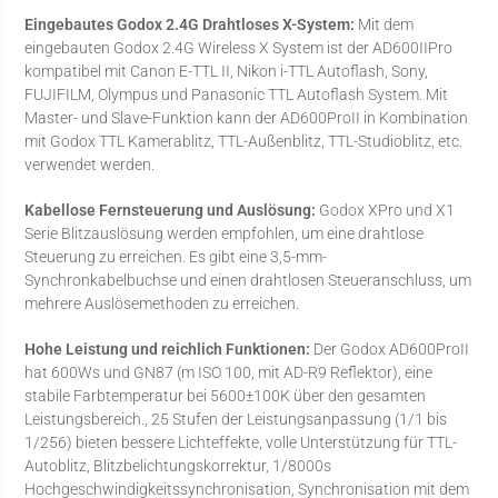
Eingebautes Godox 2.4G Drahtloses X-System:
Mit dem
eingebauten Godox 2.4G Wireless X System ist der AD600IIPro
kompatibel mit Canon E-TTL II, Nikon i-TTL Autoflash, Sony,
FUJIFILM, Olympus und Panasonic TTL Autoflash System. Mit
Master- und Slave-Funktion kann der AD600ProII in Kombination
mit Godox TTL Kamerablitz, TTL-Außenblitz, TTL-Studioblitz, etc.
verwendet werden.
Kabellose Fernsteuerung und Auslösung:
Godox XPro und X1
Serie Blitzauslösung werden empfohlen, um eine drahtlose
Steuerung zu erreichen. Es gibt eine 3,5-mm-
Synchronkabelbuchse und einen drahtlosen Steueranschluss, um
mehrere Auslösemethoden zu erreichen.
Hohe Leistung und reichlich Funktionen:
Der Godox AD600ProII
hat 600Ws und GN87 (m ISO 100, mit AD-R9 Reflektor), eine
stabile Farbtemperatur bei 5600±100K über den gesamten
Leistungsbereich., 25 Stufen der Leistungsanpassung (1/1 bis
1/256) bieten bessere Lichteffekte, volle Unterstützung für TTL-
Autoblitz, Blitzbelichtungskorrektur, 1/8000s
Hochgeschwindigkeitssynchronisation, Synchronisation mit dem