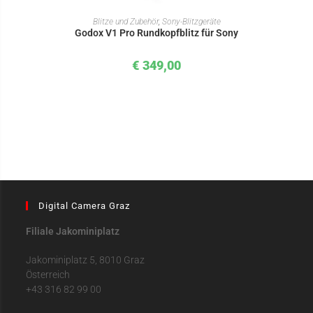
IN DEN WARENKORB
Blitze und Zubehör
,
Sony-Blitzgeräte
Godox V1 Pro Rundkopfblitz für Sony
€
349,00
Digital Camera Graz
Filiale Jakominiplatz
Jakominiplatz 5, 8010 Graz
Österreich
+43 316 82 99 00