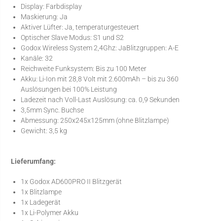
Display: Farbdisplay
Maskierung: Ja
Aktiver Lüfter: Ja, temperaturgesteuert
Optischer Slave Modus: S1 und S2
Godox Wireless System 2,4Ghz: JaBlitzgruppen: A-E
Kanäle: 32
Reichweite Funksystem: Bis zu 100 Meter
Akku: Li-Ion mit 28,8 Volt mit 2.600mAh – bis zu 360
Auslösungen bei 100% Leistung
Ladezeit nach Voll-Last Auslösung: ca. 0,9 Sekunden
3,5mm Sync. Buchse
Abmessung: 250x245x125mm (ohne Blitzlampe)
Gewicht: 3,5 kg
Lieferumfang:
1x Godox AD600PRO II Blitzgerät
1x Blitzlampe
1x Ladegerät
1x Li-Polymer Akku