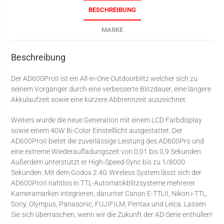
BESCHREIBUNG
MARKE
Beschreibung
Der AD600ProII ist ein All-in-One Outdoorblitz welcher sich zu
seinem Vorgänger durch eine verbesserte Blitzdauer, eine längere
Akkulaufzeit sowie eine kürzere Abbrennzeit auszeichnet.
Weiters wurde die neue Generation mit einem LCD Farbdisplay
sowie einem 40W Bi-Color Einstelllicht ausgestattet. Der
AD600ProII bietet die zuverlässige Leistung des AD600Pro und
eine extreme Wiederaufladungszeit von 0,01 bis 0,9 Sekunden.
Außerdem unterstützt er High-Speed-Sync bis zu 1/8000
Sekunden. Mit dem Godox 2.4G Wireless System lässt sich der
AD600ProII nahtlos in TTL-Automatikblitzsysteme mehrerer
Kameramarken integrieren, darunter Canon E-TTLII, Nikon i-TTL,
Sony, Olympus, Panasonic, FUJIFILM, Pentax und Leica. Lassen
Sie sich überraschen, wenn wir die Zukunft der AD-Serie enthüllen!