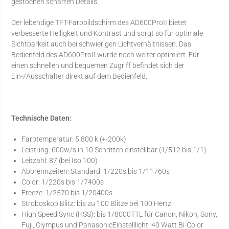
gestochen scharfen Details.
Der lebendige TFT-Farbbildschirm des AD600ProII bietet
verbesserte Helligkeit und Kontrast und sorgt so für optimale
Sichtbarkeit auch bei schwierigen Lichtverhältnissen. Das
Bedienfeld des AD600ProII wurde noch weiter optimiert. Für
einen schnellen und bequemen Zugriff befindet sich der
Ein-/Ausschalter direkt auf dem Bedienfeld.
Technische Daten:
Farbtemperatur: 5.800 k (+-200k)
Leistung: 600w/s in 10 Schritten einstellbar (1/512 bis 1/1)
Leitzahl: 87 (bei Iso 100)
Abbrennzeiten: Standard: 1/220s bis 1/11760s
Color: 1/220s bis 1/7400s
Freeze: 1/2570 bis 1/20400s
Stroboskop Blitz: bis zu 100 Blitze bei 100 Hertz
High Speed Sync (HSS): bis 1/8000TTL für Canon, Nikon, Sony,
Fuji, Olympus und PanasonicEinstelllicht: 40 Watt Bi-Color