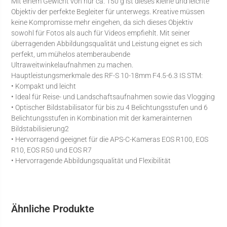
Mit einem Gewicht von nur ca. 150 g ist dieses kleine und leichte
Objektiv der perfekte Begleiter für unterwegs. Kreative müssen
keine Kompromisse mehr eingehen, da sich dieses Objektiv
sowohl für Fotos als auch für Videos empfiehlt. Mit seiner
überragenden Abbildungsqualität und Leistung eignet es sich
perfekt, um mühelos atemberaubende
Ultraweitwinkelaufnahmen zu machen.
Hauptleistungsmerkmale des RF-S 10-18mm F4.5-6.3 IS STM:
• Kompakt und leicht
• Ideal für Reise- und Landschaftsaufnahmen sowie das Vlogging
• Optischer Bildstabilisator für bis zu 4 Belichtungsstufen und 6
Belichtungsstufen in Kombination mit der kamerainternen
Bildstabilisierung2
• Hervorragend geeignet für die APS-C-Kameras EOS R100, EOS
R10, EOS R50 und EOS R7
• Hervorragende Abbildungsqualität und Flexibilität
Ähnliche Produkte