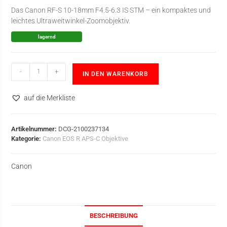
Das Canon RF-S 10-18mm F4.5-6.3 IS STM – ein kompaktes und
leichtes Ultraweitwinkel-Zoomobjektiv.
lagernd
-
+
IN DEN WARENKORB
auf die Merkliste
Artikelnummer:
DCG-2100237134
Kategorie:
Canon EOS R APS-C Objektive
Canon
BESCHREIBUNG