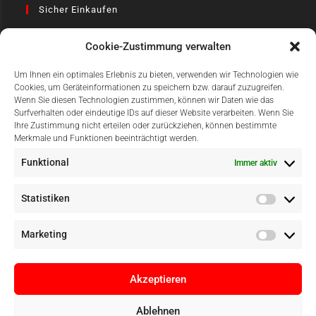
Sicher Einkaufen
Cookie-Zustimmung verwalten
Um Ihnen ein optimales Erlebnis zu bieten, verwenden wir Technologien wie
Cookies, um Geräteinformationen zu speichern bzw. darauf zuzugreifen.
Wenn Sie diesen Technologien zustimmen, können wir Daten wie das
Surfverhalten oder eindeutige IDs auf dieser Website verarbeiten. Wenn Sie
Einfach Online Bezahlen
Ihre Zustimmung nicht erteilen oder zurückziehen, können bestimmte
Merkmale und Funktionen beeinträchtigt werden.
Funktional
Immer aktiv
Statistiken
Marketing
Akzeptieren
Ablehnen