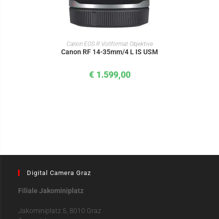
IN DEN WARENKORB
Canon EOS R Vollformat Objektive
Canon RF 14-35mm/4 L IS USM
€
1.599,00
Digital Camera Graz
Filiale Jakominiplatz
Jakominiplatz 5, 8010 Graz