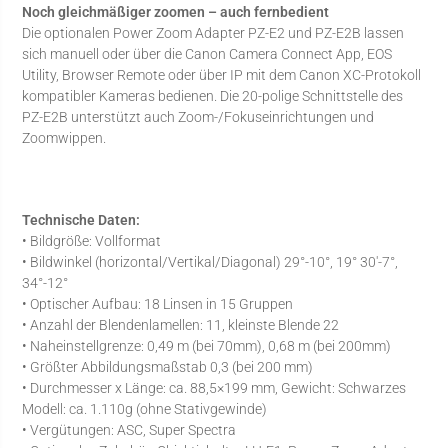
Noch gleichmäßiger zoomen – auch fernbedient
Die optionalen Power Zoom Adapter PZ-E2 und PZ-E2B lassen
sich manuell oder über die Canon Camera Connect App, EOS
Utility, Browser Remote oder über IP mit dem Canon XC-Protokoll
kompatibler Kameras bedienen. Die 20-polige Schnittstelle des
PZ-E2B unterstützt auch Zoom-/Fokuseinrichtungen und
Zoomwippen.
Technische Daten:
• Bildgröße: Vollformat
• Bildwinkel (horizontal/Vertikal/Diagonal) 29°-10°, 19° 30′-7°,
34°-12°
• Optischer Aufbau: 18 Linsen in 15 Gruppen
• Anzahl der Blendenlamellen: 11, kleinste Blende 22
• Naheinstellgrenze: 0,49 m (bei 70mm), 0,68 m (bei 200mm)
• Größter Abbildungsmaßstab 0,3 (bei 200 mm)
• Durchmesser x Länge: ca. 88,5×199 mm, Gewicht: Schwarzes
Modell: ca. 1.110g (ohne Stativgewinde)
• Vergütungen: ASC, Super Spectra