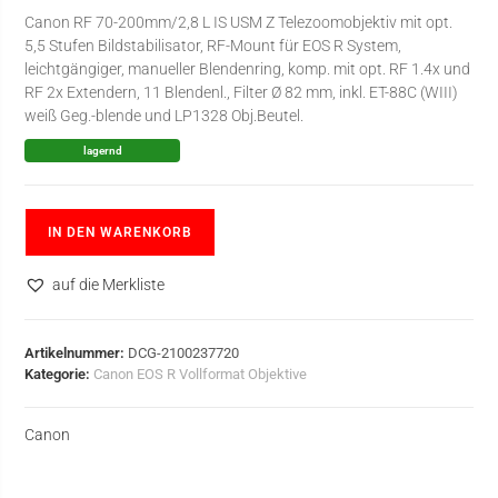
Canon RF 70-200mm/2,8 L IS USM Z Telezoomobjektiv mit opt.
5,5 Stufen Bildstabilisator, RF-Mount für EOS R System,
leichtgängiger, manueller Blendenring, komp. mit opt. RF 1.4x und
RF 2x Extendern, 11 Blendenl., Filter Ø 82 mm, inkl. ET-88C (WIII)
weiß Geg.-blende und LP1328 Obj.Beutel.
lagernd
IN DEN WARENKORB
auf die Merkliste
Artikelnummer:
DCG-2100237720
Kategorie:
Canon EOS R Vollformat Objektive
Canon