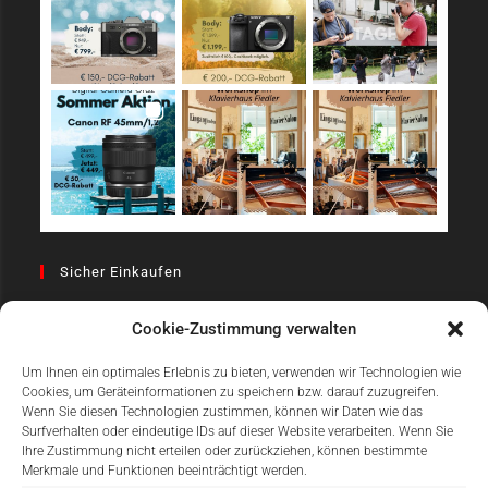
Sicher Einkaufen
Cookie-Zustimmung verwalten
Um Ihnen ein optimales Erlebnis zu bieten, verwenden wir Technologien wie
Cookies, um Geräteinformationen zu speichern bzw. darauf zuzugreifen.
Wenn Sie diesen Technologien zustimmen, können wir Daten wie das
Surfverhalten oder eindeutige IDs auf dieser Website verarbeiten. Wenn Sie
Einfach Online Bezahlen
Ihre Zustimmung nicht erteilen oder zurückziehen, können bestimmte
Merkmale und Funktionen beeinträchtigt werden.