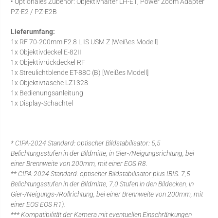
• Optionales Zubehör: Objektivhalter LH-E1, Power Zoom Adapter
PZ-E2 / PZ-E2B
Lieferumfang:
1x RF 70-200mm F2.8 L IS USM Z [Weißes Modell]
1x Objektivdeckel E-82II
1x Objektivrückdeckel RF
1x Streulichtblende ET-88C (B) [Weißes Modell]
1x Objektivtasche LZ1328
1x Bedienungsanleitung
1x Display-Schachtel
* CIPA-2024 Standard: optischer Bildstabilisator: 5,5
Belichtungsstufen in der Bildmitte, in Gier-/Neigungsrichtung, bei
einer Brennweite von 200mm, mit einer EOS R8.
** CIPA-2024 Standard: optischer Bildstabilisator plus IBIS: 7,5
Belichtungsstufen in der Bildmitte, 7,0 Stufen in den Bildecken, in
Gier-/Neigungs-/Rollrichtung, bei einer Brennweite von 200mm, mit
einer EOS EOS R1).
*** Kompatibilität der Kamera mit eventuellen Einschränkungen