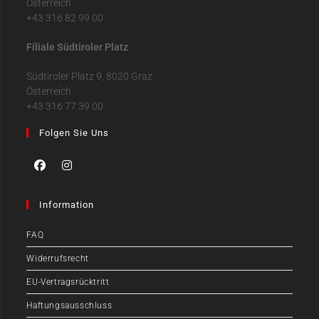
Österreich
+43 316 82 99 00
Filiale Südtiroler Platz
Südtiroler Platz 9, 8020 Graz
Österreich
+43 316 77 39 00
Folgen Sie Uns
Information
FAQ
Widerrufsrecht
EU-Vertragsrücktritt
Haftungsausschluss