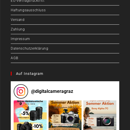
EU-Vertragsrücktritt
Haftungsausschluss
Versand
Zahlung
Impressum
Datenschutzerklärung
AGB
Auf Instagram
@
digitalcameragraz