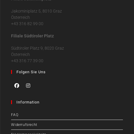
Jakominiplatz 5, 8010 Graz
Österreich
+43 316 82 99 00
Filiale Südtiroler Platz
Südtiroler Platz 9, 8020 Graz
Österreich
+43 316 77 39 00
Folgen Sie Uns
Information
FAQ
Widerrufsrecht