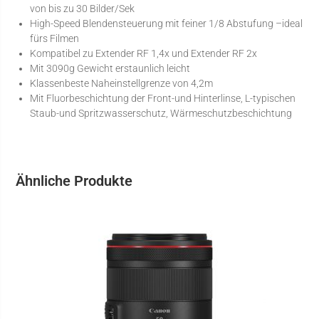
von bis zu 30 Bilder/Sek
High-Speed Blendensteuerung mit feiner 1/8 Abstufung –ideal
fürs Filmen
Kompatibel zu Extender RF 1,4x und Extender RF 2x
Mit 3090g Gewicht erstaunlich leicht
Klassenbeste Naheinstellgrenze von 4,2m
Mit Fluorbeschichtung der Front-und Hinterlinse, L-typischen
Staub-und Spritzwasserschutz, Wärmeschutzbeschichtung
Ähnliche Produkte