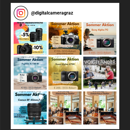
@
digitalcameragraz