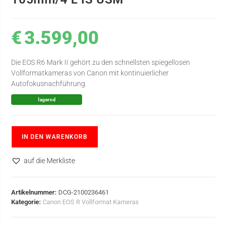
€
3.599,00
Die EOS R6 Mark II gehört zu den schnellsten spiegellosen
Vollformatkameras von Canon mit kontinuierlicher
Autofokusnachführung.
lagernd
IN DEN WARENKORB
auf die Merkliste
Artikelnummer:
DCG-2100236461
Kategorie:
Canon EOS R Vollformat Kameras