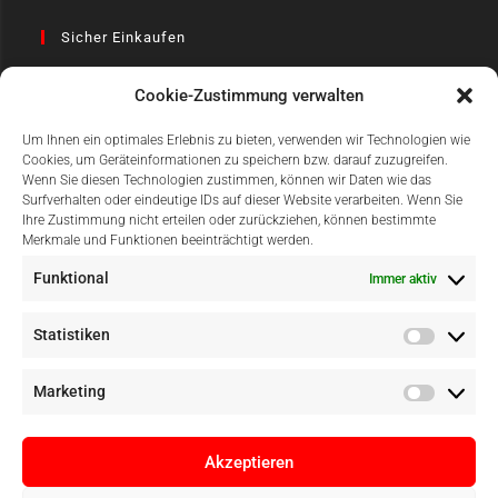
Sicher Einkaufen
Cookie-Zustimmung verwalten
Um Ihnen ein optimales Erlebnis zu bieten, verwenden wir Technologien wie
Cookies, um Geräteinformationen zu speichern bzw. darauf zuzugreifen.
Wenn Sie diesen Technologien zustimmen, können wir Daten wie das
Surfverhalten oder eindeutige IDs auf dieser Website verarbeiten. Wenn Sie
Einfach Online Bezahlen
Ihre Zustimmung nicht erteilen oder zurückziehen, können bestimmte
Merkmale und Funktionen beeinträchtigt werden.
Funktional
Immer aktiv
Statistiken
Marketing
Akzeptieren