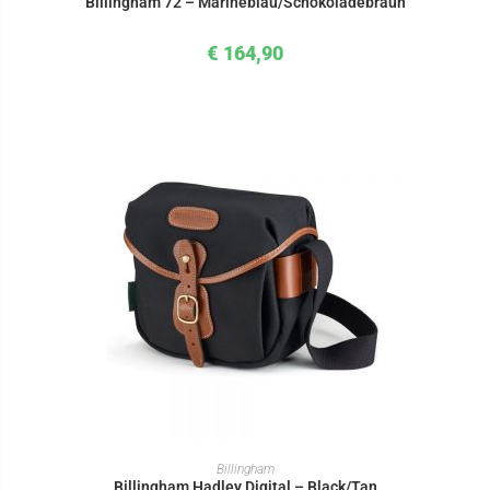
Billingham 72 – Marineblau/Schokoladebraun
€
164,90
IN DEN WARENKORB
Billingham
Billingham Hadley Digital – Black/Tan