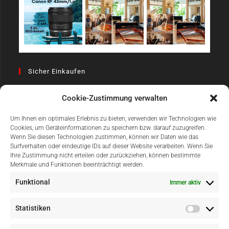
Sicher Einkaufen
Cookie-Zustimmung verwalten
Um Ihnen ein optimales Erlebnis zu bieten, verwenden wir Technologien wie
Cookies, um Geräteinformationen zu speichern bzw. darauf zuzugreifen.
Wenn Sie diesen Technologien zustimmen, können wir Daten wie das
Surfverhalten oder eindeutige IDs auf dieser Website verarbeiten. Wenn Sie
Einfach Online Bezahlen
Ihre Zustimmung nicht erteilen oder zurückziehen, können bestimmte
Merkmale und Funktionen beeinträchtigt werden.
Funktional
Immer aktiv
Statistiken