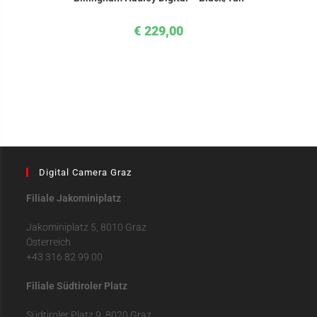
€
229,00
Digital Camera Graz
Filiale Jakominiplatz
Jakominiplatz 5, 8010 Graz
Österreich
+43 316 82 99 00
Filiale Südtiroler Platz
Südtiroler Platz 9, 8020 Graz