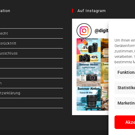
ation
Auf Instagram
@
digitalcameragr
recht
Um Ihnen ein
srücktritt
Geräteinform
zustimmen, k
usschluss
verarbeiten.
bestimmte M
Funktion
m
Statistik
tzerklärung
Marketin
Akze