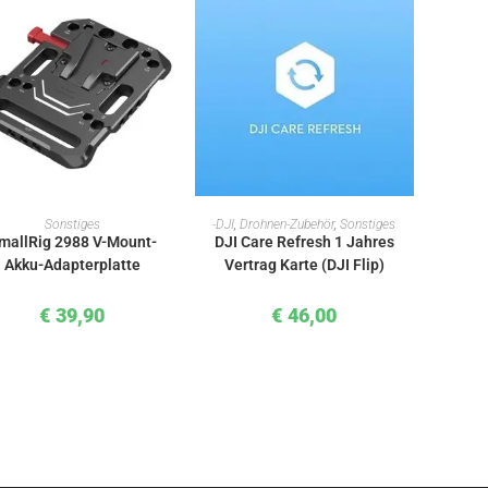
IN DEN WARENKORB
IN DEN WARENKORB
Sonstiges
-DJI
,
Drohnen-Zubehör
,
Sonstiges
mallRig 2988 V-Mount-
DJI Care Refresh 1 Jahres
Akku-Adapterplatte
Vertrag Karte (DJI Flip)
€
39,90
€
46,00