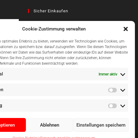
Sicher Einkaufen
Cookie-Zustimmung verwalten
az
 optimales Erlebnis zu bieten, verwenden wir Technologien wie Cookies, um
ationen zu speichern bzw. darauf zuzugreifen. Wenn Sie diesen Technologien
önnen wir Daten wie das Surfverhalten oder eindeutige IDs auf dieser Website
Einfach Online Bezahlen
 Wenn Sie Ihre Zustimmung nicht erteilen oder zurückziehen, können
erkmale und Funktionen beeinträchtigt werden.
al
Immer aktiv
en
g
ptieren
Ablehnen
Einstellungen speichern