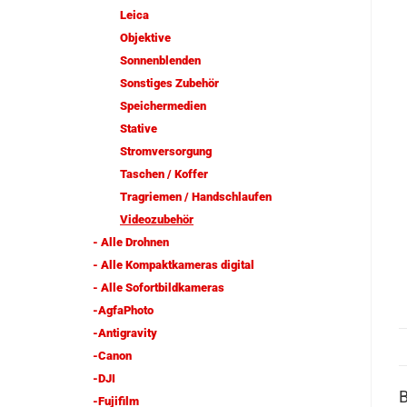
Leica
Objektive
Sonnenblenden
Sonstiges Zubehör
Speichermedien
Stative
Stromversorgung
Taschen / Koffer
Tragriemen / Handschlaufen
Videozubehör
- Alle Drohnen
- Alle Kompaktkameras digital
- Alle Sofortbildkameras
-AgfaPhoto
-Antigravity
-Canon
-DJI
-Fujifilm