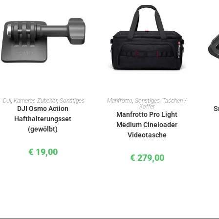
IN DEN WARENKORB
IN DEN WARENKORB
-DJI
,
Kameras-Zubehör
,
Sonstiges
Manfrotto
,
Sonstiges
,
Taschen /
Koffer
DJI Osmo Action
S
Manfrotto Pro Light
Hafthalterungsset
Medium Cineloader
(gewölbt)
Videotasche
€
19,00
€
279,00