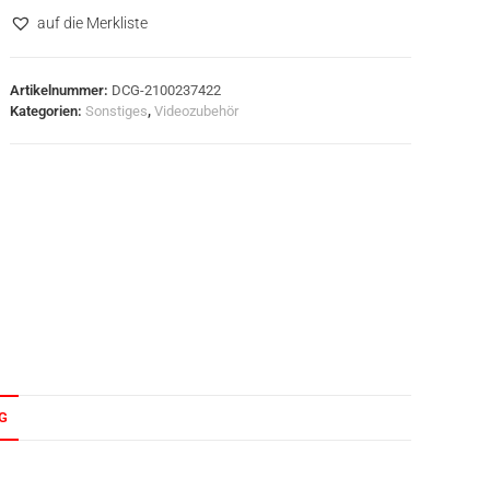
auf die Merkliste
Artikelnummer:
DCG-2100237422
Kategorien:
Sonstiges
,
Videozubehör
G