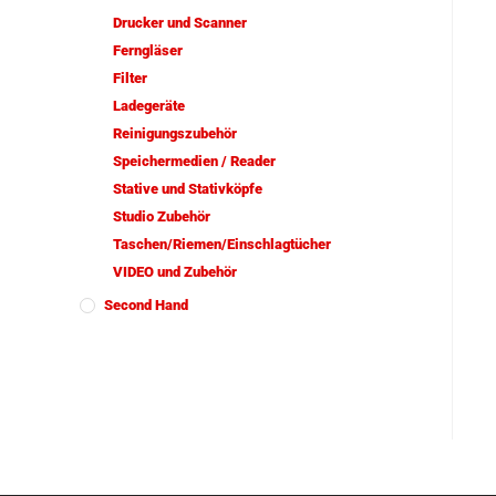
Drucker und Scanner
Ferngläser
Filter
Ladegeräte
Reinigungszubehör
Speichermedien / Reader
Stative und Stativköpfe
Studio Zubehör
Taschen/Riemen/Einschlagtücher
VIDEO und Zubehör
Second Hand