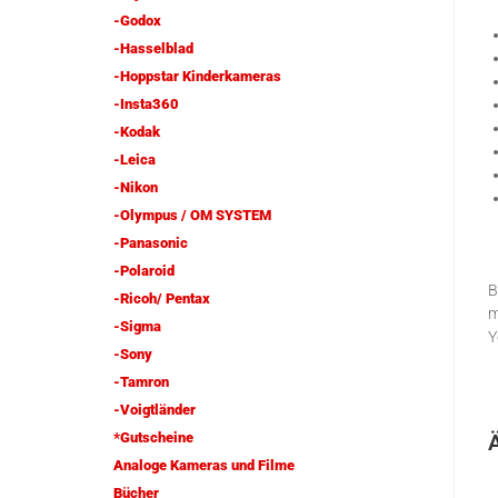
-Godox
-Hasselblad
-Hoppstar Kinderkameras
-Insta360
-Kodak
-Leica
-Nikon
-Olympus / OM SYSTEM
-Panasonic
-Polaroid
B
-Ricoh/ Pentax
m
-Sigma
Y
-Sony
-Tamron
-Voigtländer
*Gutscheine
Analoge Kameras und Filme
Bücher