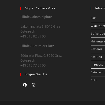
Digital Camera Graz
Inform
Filiale Jakominiplatz
FAQ
Widerrufs
Jakominiplatz 5, 8010 Graz
Österreich
EU-Vertrag
+43 316 82 99 00
Haftungsa
Filiale Südtiroler Platz
Versand
Südtiroler Platz 9, 8020 Graz
Zahlung
Österreich
Impressu
+43 316 77 39 00
Datenschu
Folgen Sie Uns
AGB