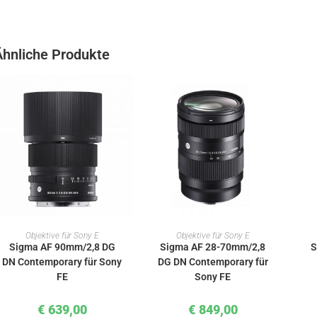
Ähnliche Produkte
IN DEN WARENKORB
IN DEN WARENKORB
Objektive für Sony E
Objektive für Sony E
Sigma AF 90mm/2,8 DG
Sigma AF 28-70mm/2,8
S
DN Contemporary für Sony
DG DN Contemporary für
FE
Sony FE
€
639,00
€
849,00