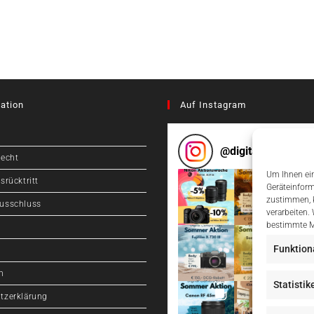
ation
Auf Instagram
@
digitalcameragr
recht
Um Ihnen ein
srücktritt
Geräteinform
zustimmen, k
usschluss
verarbeiten.
bestimmte M
Funktion
m
Statistik
tzerklärung