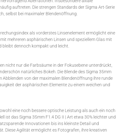
 hervorragend Aberrationen. Insbesondere axiale
häufig auftreten. Die strengen Standards der Sigma Art-Serie
h, selbst bei maximaler Blendenöffnung.
Brechungsindex als vorderstes Linsenelement ermöglicht eine
 mit mehreren asphärischen Linsen und speziellem Glas mit
d bleibt dennoch kompakt und leicht.
den nicht nur die Farbsäume in der Fokusebene unterdrückt,
wunderschön natürliches Bokeh. Die Blende des Sigma 35mm
beim Abblenden von der maximalen Blendenöffnung ihre runde
nauigkeit der asphärischen Elemente zu einem weichen und
owohl eine noch bessere optische Leistung als auch ein noch
l ist das Sigma 35mm F1.4 DG II | Art etwa 30% leichter und
atzsparende Innovationen bis ins kleinste Detail und
. Diese Agilität ermöglicht es Fotografen, ihre kreativen