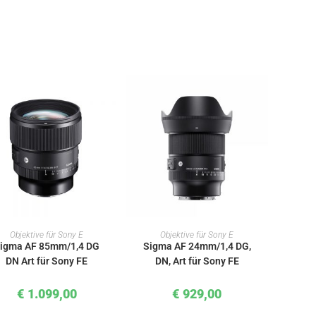
IN DEN WARENKORB
IN DEN WARENKORB
Objektive für Sony E
Objektive für Sony E
igma AF 85mm/1,4 DG
Sigma AF 24mm/1,4 DG,
DN Art für Sony FE
DN, Art für Sony FE
€
1.099,00
€
929,00