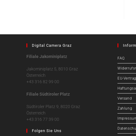
Digital Camera Graz
Inform
Filiale Jakominiplatz
FAQ
Widerrufs
Jakominiplatz 5, 8010 Graz
Österreich
EU-Vertrag
+43 316 82 99 00
Haftungsa
Filiale Südtiroler Platz
Versand
Südtiroler Platz 9, 8020 Graz
Zahlung
Österreich
Impressu
+43 316 77 39 00
Datenschu
Folgen Sie Uns