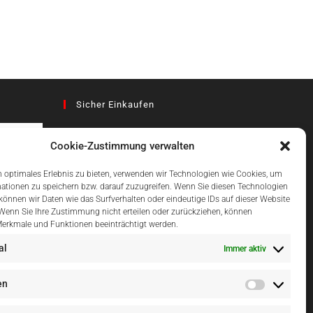
Sicher Einkaufen
Cookie-Zustimmung verwalten
az
 optimales Erlebnis zu bieten, verwenden wir Technologien wie Cookies, um
ationen zu speichern bzw. darauf zuzugreifen. Wenn Sie diesen Technologien
önnen wir Daten wie das Surfverhalten oder eindeutige IDs auf dieser Website
Einfach Online Bezahlen
 Wenn Sie Ihre Zustimmung nicht erteilen oder zurückziehen, können
erkmale und Funktionen beeinträchtigt werden.
al
Immer aktiv
en