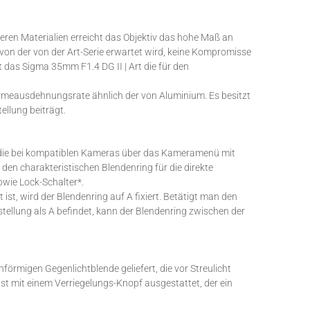
eren Materialien erreicht das Objektiv das hohe Maß an
s von der von der Art-Serie erwartet wird, keine Kompromisse
t das Sigma 35mm F1.4 DG II | Art die für den
ärmeausdehnungsrate ähnlich der von Aluminium. Es besitzt
ellung beiträgt.
n, die bei kompatiblen Kameras über das Kameramenü mit
 den charakteristischen Blendenring für die direkte
owie Lock-Schalter*.
ist, wird der Blendenring auf A fixiert. Betätigt man den
tellung als A befindet, kann der Blendenring zwischen der
förmigen Gegenlichtblende geliefert, die vor Streulicht
st mit einem Verriegelungs-Knopf ausgestattet, der ein