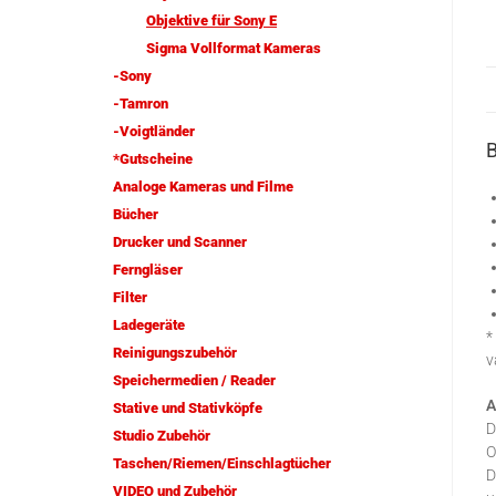
Objektive für Sony E
Sigma Vollformat Kameras
-Sony
-Tamron
-Voigtländer
*Gutscheine
Analoge Kameras und Filme
Bücher
Drucker und Scanner
Ferngläser
Filter
Ladegeräte
*
Reinigungszubehör
v
Speichermedien / Reader
A
Stative und Stativköpfe
D
Studio Zubehör
O
Taschen/Riemen/Einschlagtücher
D
VIDEO und Zubehör