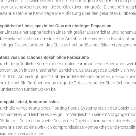
nd zwei SLD-Glaselementen unterdrückt das Sigma 35mm F1.4 DG II | Art
hromatische Aberrationen, die bei Objektiven mit großer Blendenöffnung 
ewährleisten eine hervorragende Auflösung über den gesamten Bildbereic
sphärische Linse, spezielles Glas mit niedriger Dispersion
er Einsatz einer asphärischen Linse mit großer Exzentrizität und hohem 
bjektivkonstruktion mit reduzierter Anzahl an Elementen. In Kombination
iedriger Dispersion kann das Objektiv hochauflösende Bilder erzeugen un
ntensives und schönes Bokeh ohne Farbsäume
urch die gründliche Korrektur der axialen chromatischen Aberration wer
ondern auch in den unscharfen Bereichen. So erzeugt das Objektiv ein 
1.4 DG II | Art verfügt über 11 abgerundete Blendenlamellen, die auch 
orm beibehält. Darüber hinaus trägt die Präzisierung der Oberflächenge
underschön runden Bokeh bei.
ompakt, leicht, kompromisslos
urch die Verwendung eines Floating-Focus-Systems erzielt das Objektiv s
ompakteres und leichteres Design. Im Vergleich zu seinem Vorgängermodel
0% kürzer. Das mechanische Design des Objektivs beinhaltet zahlreiche pl
ewährleistet so eine wirklich kompromisslose Kompaktheit und Portabilität
isionen zu verwirklichen.