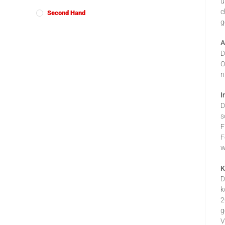
u
c
Second Hand
g
A
D
O
n
I
D
s
F
F
w
K
D
k
2
g
V