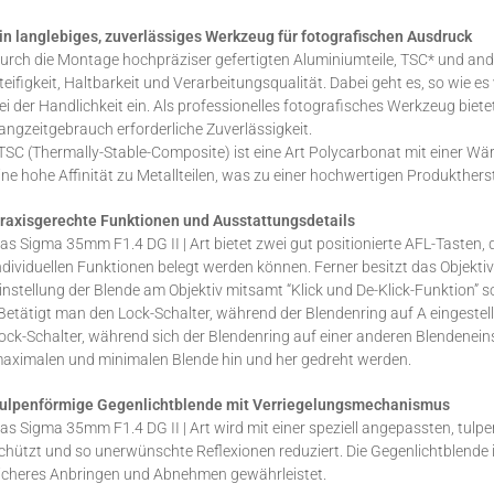
in langlebiges, zuverlässiges Werkzeug für fotografischen Ausdruck
urch die Montage hochpräziser gefertigten Aluminiumteile, TSC* und and
teifigkeit, Haltbarkeit und Verarbeitungsqualität. Dabei geht es, so wie e
ei der Handlichkeit ein. Als professionelles fotografisches Werkzeug biete
angzeitgebrauch erforderliche Zuverlässigkeit.
TSC (Thermally-Stable-Composite) ist eine Art Polycarbonat mit einer W
ine hohe Affinität zu Metallteilen, was zu einer hochwertigen Produktherst
raxisgerechte Funktionen und Ausstattungsdetails
as Sigma 35mm F1.4 DG II | Art bietet zwei gut positionierte AFL-Taste
ndividuellen Funktionen belegt werden können. Ferner besitzt das Objektiv
instellung der Blende am Objektiv mitsamt “Klick und De-Klick-Funktion” s
Betätigt man den Lock-Schalter, während der Blendenring auf A eingestellt 
ock-Schalter, während sich der Blendenring auf einer anderen Blendeneins
aximalen und minimalen Blende hin und her gedreht werden.
ulpenförmige Gegenlichtblende mit Verriegelungsmechanismus
as Sigma 35mm F1.4 DG II | Art wird mit einer speziell angepassten, tulpen
chützt und so unerwünschte Reflexionen reduziert. Die Gegenlichtblende i
icheres Anbringen und Abnehmen gewährleistet.