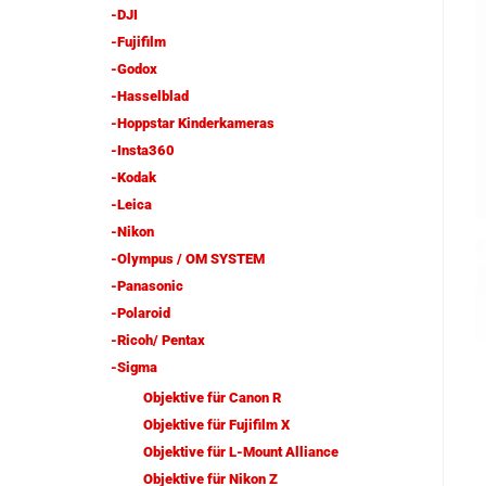
-DJI
-Fujifilm
-Godox
-Hasselblad
-Hoppstar Kinderkameras
-Insta360
-Kodak
-Leica
-Nikon
-Olympus / OM SYSTEM
-Panasonic
-Polaroid
-Ricoh/ Pentax
-Sigma
Objektive für Canon R
Objektive für Fujifilm X
Objektive für L-Mount Alliance
Objektive für Nikon Z