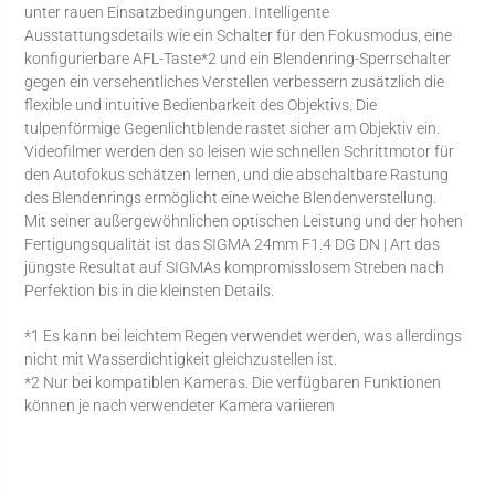
unter rauen Einsatzbedingungen. Intelligente
Ausstattungsdetails wie ein Schalter für den Fokusmodus, eine
konfigurierbare AFL-Taste*2 und ein Blendenring-Sperrschalter
gegen ein versehentliches Verstellen verbessern zusätzlich die
flexible und intuitive Bedienbarkeit des Objektivs. Die
tulpenförmige Gegenlichtblende rastet sicher am Objektiv ein.
Videofilmer werden den so leisen wie schnellen Schrittmotor für
den Autofokus schätzen lernen, und die abschaltbare Rastung
des Blendenrings ermöglicht eine weiche Blendenverstellung.
Mit seiner außergewöhnlichen optischen Leistung und der hohen
Fertigungsqualität ist das SIGMA 24mm F1.4 DG DN | Art das
jüngste Resultat auf SIGMAs kompromisslosem Streben nach
Perfektion bis in die kleinsten Details.
*1 Es kann bei leichtem Regen verwendet werden, was allerdings
nicht mit Wasserdichtigkeit gleichzustellen ist.
*2 Nur bei kompatiblen Kameras. Die verfügbaren Funktionen
können je nach verwendeter Kamera variieren