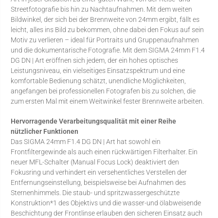
Streetfotografie bis hin zu Nachtaufnahmen. Mit dem weiten
Bildwinkel, der sich bei der Brennweite von 24mm ergibt, fällt es
leicht, alles ins Bild zu bekommen, ohne dabei den Fokus auf sein
Motiv zu verlieren – ideal für Portraits und Gruppenaufnahmen
und die dokumentarische Fotografie. Mit dem SIGMA 24mm F1.4
DG DN | Art eröffnen sich jedem, der ein hohes optisches
Leistungsniveau, ein vielseitiges Einsatzspektrum und eine
komfortable Bedienung schätzt, unendliche Möglichkeiten,
angefangen bei professionellen Fotografen bis zu solchen, die
zum ersten Mal mit einem Weitwinkel fester Brennweite arbeiten.
Hervorragende Verarbeitungsqualität mit einer Reihe
nützlicher Funktionen
Das SIGMA 24mm F1.4 DG DN | Art hat sowohl ein
Frontfiltergewinde als auch einen rückwärtigen Filterhalter. Ein
neuer MFL-Schalter (Manual Focus Lock) deaktiviert den
Fokusring und verhindert ein versehentliches Verstellen der
Entfernungseinstellung, beispielsweise bei Aufnahmen des
Sternenhimmels. Die staub- und spritzwassergeschützte
Konstruktion*1 des Objektivs und die wasser-und ölabweisende
Beschichtung der Frontlinse erlauben den sicheren Einsatz auch