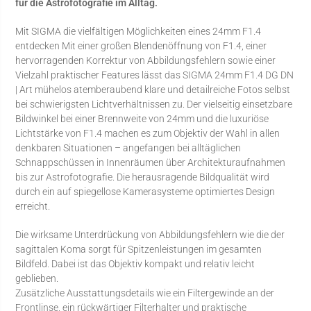
für die Astrofotografie im Alltag.
Mit SIGMA die vielfältigen Möglichkeiten eines 24mm F1.4
entdecken Mit einer großen Blendenöffnung von F1.4, einer
hervorragenden Korrektur von Abbildungsfehlern sowie einer
Vielzahl praktischer Features lässt das SIGMA 24mm F1.4 DG DN
| Art mühelos atemberaubend klare und detailreiche Fotos selbst
bei schwierigsten Lichtverhältnissen zu. Der vielseitig einsetzbare
Bildwinkel bei einer Brennweite von 24mm und die luxuriöse
Lichtstärke von F1.4 machen es zum Objektiv der Wahl in allen
denkbaren Situationen – angefangen bei alltäglichen
Schnappschüssen in Innenräumen über Architekturaufnahmen
bis zur Astrofotografie. Die herausragende Bildqualität wird
durch ein auf spiegellose Kamerasysteme optimiertes Design
erreicht.
Die wirksame Unterdrückung von Abbildungsfehlern wie die der
sagittalen Koma sorgt für Spitzenleistungen im gesamten
Bildfeld. Dabei ist das Objektiv kompakt und relativ leicht
geblieben.
Zusätzliche Ausstattungsdetails wie ein Filtergewinde an der
Frontlinse, ein rückwärtiger Filterhalter und praktische