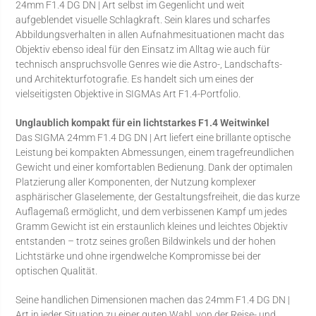
24mm F1.4 DG DN | Art selbst im Gegenlicht und weit
aufgeblendet visuelle Schlagkraft. Sein klares und scharfes
Abbildungsverhalten in allen Aufnahmesituationen macht das
Objektiv ebenso ideal für den Einsatz im Alltag wie auch für
technisch anspruchsvolle Genres wie die Astro-, Landschafts-
und Architekturfotografie. Es handelt sich um eines der
vielseitigsten Objektive in SIGMAs Art F1.4-Portfolio.
Unglaublich kompakt für ein lichtstarkes F1.4 Weitwinkel
Das SIGMA 24mm F1.4 DG DN | Art liefert eine brillante optische
Leistung bei kompakten Abmessungen, einem tragefreundlichen
Gewicht und einer komfortablen Bedienung. Dank der optimalen
Platzierung aller Komponenten, der Nutzung komplexer
asphärischer Glaselemente, der Gestaltungsfreiheit, die das kurze
Auflagemaß ermöglicht, und dem verbissenen Kampf um jedes
Gramm Gewicht ist ein erstaunlich kleines und leichtes Objektiv
entstanden – trotz seines großen Bildwinkels und der hohen
Lichtstärke und ohne irgendwelche Kompromisse bei der
optischen Qualität.
Seine handlichen Dimensionen machen das 24mm F1.4 DG DN |
Art in jeder Situation zu einer guten Wahl, von der Reise- und