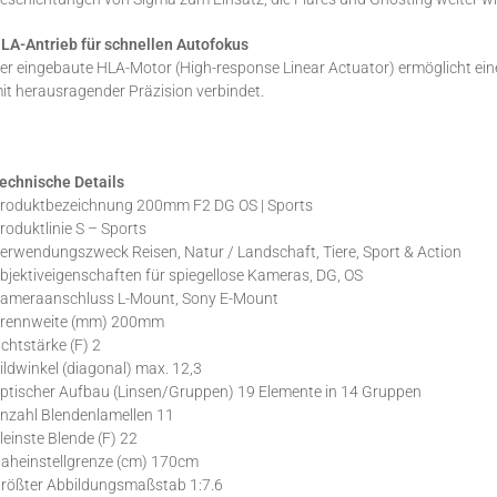
LA-Antrieb für schnellen Autofokus
er eingebaute HLA-Motor (High-response Linear Actuator) ermöglicht ein
it herausragender Präzision verbindet.
echnische Details
roduktbezeichnung 200mm F2 DG OS | Sports
roduktlinie S – Sports
erwendungszweck Reisen, Natur / Landschaft, Tiere, Sport & Action
bjektiveigenschaften für spiegellose Kameras, DG, OS
ameraanschluss L-Mount, Sony E-Mount
rennweite (mm) 200mm
ichtstärke (F) 2
ildwinkel (diagonal) max. 12,3
ptischer Aufbau (Linsen/Gruppen) 19 Elemente in 14 Gruppen
nzahl Blendenlamellen 11
leinste Blende (F) 22
aheinstellgrenze (cm) 170cm
rößter Abbildungsmaßstab 1:7.6