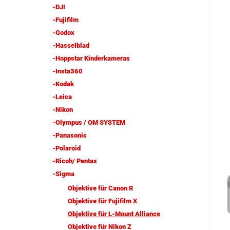
-DJI
-Fujifilm
-Godox
-Hasselblad
-Hoppstar Kinderkameras
-Insta360
-Kodak
-Leica
-Nikon
-Olympus / OM SYSTEM
-Panasonic
-Polaroid
-Ricoh/ Pentax
-Sigma
Objektive für Canon R
Objektive für Fujifilm X
Objektive für L-Mount Alliance
Objektive für Nikon Z