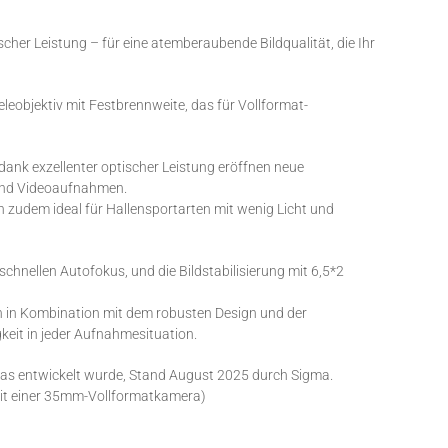
her Leistung – für eine atemberaubende Bildqualität, die Ihr
eobjektiv mit Festbrennweite, das für Vollformat-
ank exzellenter optischer Leistung eröffnen neue
 und Videoaufnahmen.
ich zudem ideal für Hallensportarten mit wenig Licht und
schnellen Autofokus, und die Bildstabilisierung mit 6,5*2
n in Kombination mit dem robusten Design und der
gkeit in jeder Aufnahmesituation.
eras entwickelt wurde, Stand August 2025 durch Sigma.
mit einer 35mm-Vollformatkamera)