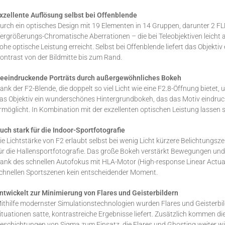
xzellente Auflösung selbst bei Offenblende
urch ein optisches Design mit 19 Elementen in 14 Gruppen, darunter 2 F
ergrößerungs-Chromatische Aberrationen – die bei Teleobjektiven leicht a
ohe optische Leistung erreicht. Selbst bei Offenblende liefert das Objekti
ontrast von der Bildmitte bis zum Rand.
eeindruckende Porträts durch außergewöhnliches Bokeh
ank der F2-Blende, die doppelt so viel Licht wie eine F2.8-Öffnung biet
as Objektiv ein wunderschönes Hintergrundbokeh, das das Motiv eindruck
rmöglicht. In Kombination mit der exzellenten optischen Leistung lassen 
uch stark für die Indoor-Sportfotografie
ie Lichtstärke von F2 erlaubt selbst bei wenig Licht kürzere Belichtungs
ür die Hallensportfotografie. Das große Bokeh verstärkt Bewegungen und 
ank des schnellen Autofokus mit HLA-Motor (High-response Linear Actuato
chnellen Sportszenen kein entscheidender Moment.
ntwickelt zur Minimierung von Flares und Geisterbildern
ithilfe modernster Simulationstechnologien wurden Flares und Geisterbild
ituationen satte, kontrastreiche Ergebnisse liefert. Zusätzlich kommen d
eschichtungen von Sigma zum Einsatz, die Flares und Ghosting weiter w