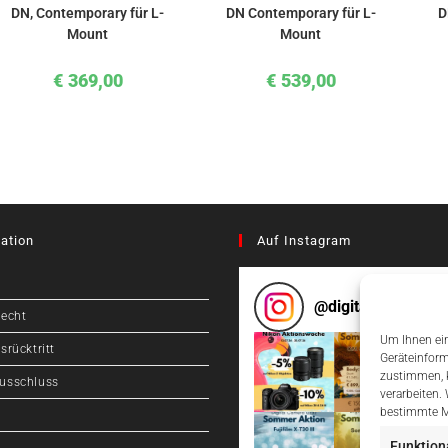
DN, Contemporary für L-
DN Contemporary für L-
D
Mount
Mount
€
369,00
€
539,00
ation
Auf Instagram
@
digitalcameragr
recht
Um Ihnen ein
srücktritt
Geräteinform
zustimmen, k
usschluss
verarbeiten.
bestimmte M
Funktion