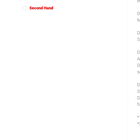
e
Second Hand
D
M
D
S
D
A
D
s
D
S
D
f
*
*