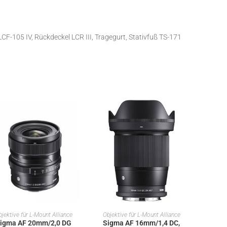
CF-105 IV, Rückdeckel LCR III, Tragegurt, Stativfuß TS-171
IN DEN WARENKORB
IN DEN WARENKORB
jektive für L-Mount Alliance
Objektive für L-Mount Alliance
igma AF 20mm/2,0 DG
Sigma AF 16mm/1,4 DC,