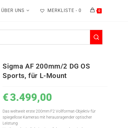
ÜBER UNS
MERKLISTE -
0
0
Sigma AF 200mm/2 DG OS
Sports, für L-Mount
€
3.499,00
Das weltweit erste 200mm F2 Vollformat-Objektiv für
spiegellose Kameras mit herausragender optischer
Leistung