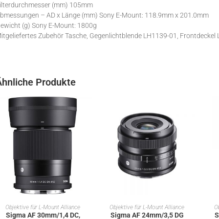
ilterdurchmesser (mm) 105mm
bmessungen – AD x Länge (mm) Sony E-Mount: 118.9mm x 201.0mm
ewicht (g) Sony E-Mount: 1800g
itgeliefertes Zubehör Tasche, Gegenlichtblende LH1139-01, Frontdeckel L
Ähnliche Produkte
IN DEN WARENKORB
IN DEN WARENKORB
Objektive für L-Mount Alliance
Objektive für L-Mount Alliance
Ob
Sigma AF 30mm/1,4 DC,
Sigma AF 24mm/3,5 DG
S