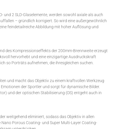
LD- und 2 SLD-Glaselemente, werden sowohl axiale als auch
uffallen – gründlich korrigiert. So wird eine außergewöhnlich
v eine feindetailreiche Abbildung mit hoher Auflösung und
et, und des Kompressionseffekts der 200mm-Brennweite erzeugt
svoll hervorhebt und eine einzigartige Ausdruckskraft
sich so Porträts aufnehmen, die ihresgleichen suchen.
zeiten und macht das Objektiv zu einem kraftvollen Werkzeug
Emotionen der Sportler und sorgt für dynamische Bilder.
r) und der optischen Stabilisierung (OS) entgeht auch in
er weitgehend eliminiert, sodass das Objektiv in allen
ie Nano Porous Coating- und Super Multi-Layer Coating-
irksam unterdrücken.