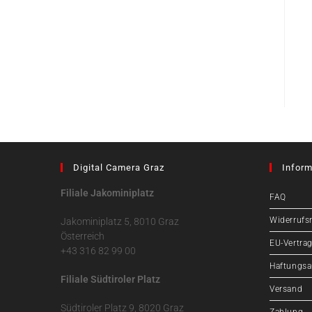
Digital Camera Graz
Inform
Filiale Jakominiplatz
FAQ
Widerrufs
Jakominiplatz 5, 8010 Graz
Österreich
EU-Vertrag
+43 316 82 99 00
Haftungsa
Filiale Südtiroler Platz
Versand
Südtiroler Platz 9, 8020 Graz