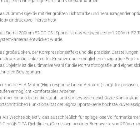
rmöglichen einzigartige Foto- und Videoaufnahmen.
as 200mm-Objektiv mit der größten Lichtstärke und herausragender optisc
otiv eindrucksvoll hervorhebt.
as Sigma 200mm F2 DG OS | Sports ist das weltweit erste*1 200mm F2 Tel
ystemkameras entwickelt wurde.
as große Bokeh, der Kompressionseffekt und die präzisen Darstellungen d
usdrucksmöglichkeiten für Kreative und ermöglichen einzigartige Foto-
as Objektiv ist die ultimative Wahl für die Porträtfotografie und eignet s
chnellen Bewegungen.
er lineare HLA-Motor (High-response Linear Actuator) sorgt für präzisen, 
tufen ermöglicht komfortables Arbeiten.
arüber hinaus bietet die staub- und spritzwassergeschützte Konstruktio
ortschrittlichen Funktionalität der Sigma Sports-Serie höchste Zuverlässi
1 Als Wechselobjektiv, das ausschließlich für spiegellose Vollformatkam
2 Gemäß CIPA-Richtlinien. (Gemessen bei einer Brennweite von 200mm 