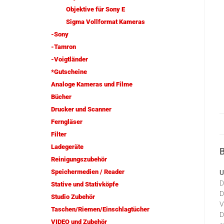
Objektive für Sony E
Sigma Vollformat Kameras
-Sony
-Tamron
-Voigtländer
*Gutscheine
Analoge Kameras und Filme
Bücher
Drucker und Scanner
Ferngläser
Filter
Ladegeräte
Reinigungszubehör
Speichermedien / Reader
U
D
Stative und Stativköpfe
D
Studio Zubehör
V
Taschen/Riemen/Einschlagtücher
D
VIDEO und Zubehör