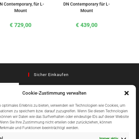
N Contemporary, für L-
DN Contemporary für L-
Mount
Mount
€
729,00
€
439,00
Sicher Einkaufen
Cookie-Zustimmung verwalten
az
 optimales Erlebnis zu bieten, verwenden wir Technologien wie Cookies, um
ationen zu speichern bzw. darauf zuzugreifen. Wenn Sie diesen Technologien
önnen wir Daten wie das Surfverhalten oder eindeutige IDs auf dieser Website
Einfach Online Bezahlen
 Wenn Sie Ihre Zustimmung nicht erteilen oder zurückziehen, können
erkmale und Funktionen beeinträchtigt werden.
al
Immer aktiv