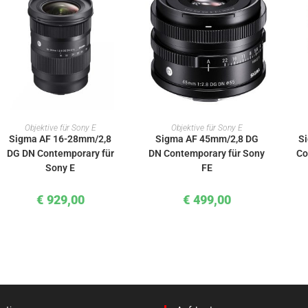
IN DEN WARENKORB
IN DEN WARENKORB
Objektive für Sony E
Objektive für Sony E
Sigma AF 16-28mm/2,8
Sigma AF 45mm/2,8 DG
S
DG DN Contemporary für
DN Contemporary für Sony
Co
Sony E
FE
€
929,00
€
499,00