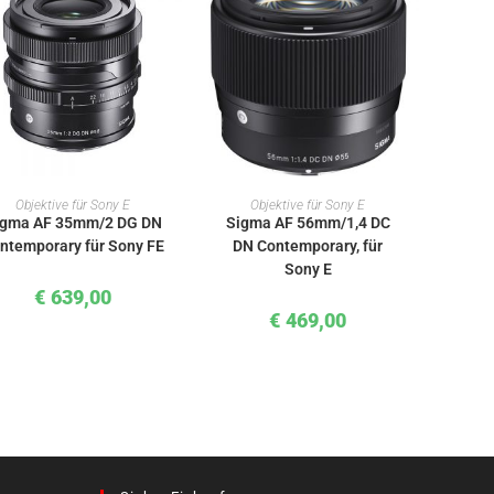
IN DEN WARENKORB
IN DEN WARENKORB
Objektive für Sony E
Objektive für Sony E
igma AF 35mm/2 DG DN
Sigma AF 56mm/1,4 DC
ntemporary für Sony FE
DN Contemporary, für
Sony E
€
639,00
€
469,00