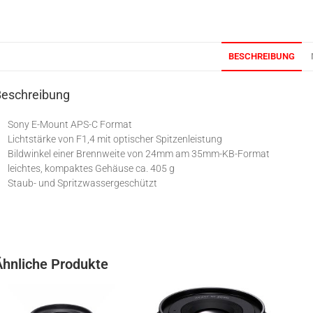
BESCHREIBUNG
Beschreibung
Sony E-Mount APS-C Format
Lichtstärke von F1,4 mit optischer Spitzenleistung
Bildwinkel einer Brennweite von 24mm am 35mm-KB-Format
leichtes, kompaktes Gehäuse ca. 405 g
Staub- und Spritzwassergeschützt
Ähnliche Produkte