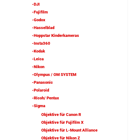
-DJI
-Fujifilm
-Godox
-Hasselblad
-Hoppstar Kinderkameras
-Insta360
-Kodak
-Leica
-Nikon
-Olympus / OM SYSTEM
-Panasonic
-Polaroid
-Ricoh/ Pentax
-Sigma
Objektive für Canon R
Objektive für Fujifilm X
Objektive für L-Mount Alliance
Objektive für Nikon Z