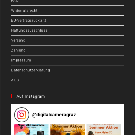
FAQ
Widerrufsrecht
EU-Vertragsrücktritt
Haftungsausschluss
Versand
Zahlung
Impressum
Datenschutzerklärung
AGB
Auf Instagram
@
digitalcameragraz