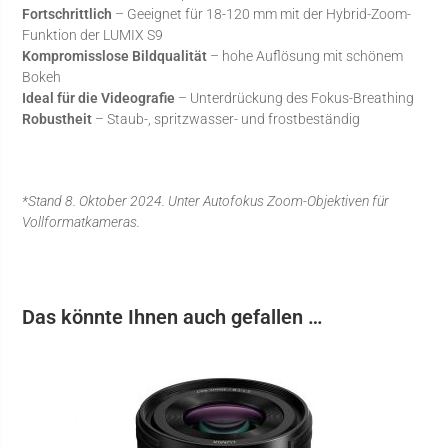
Fortschrittlich
– Geeignet für 18-120 mm mit der Hybrid-Zoom-
Funktion der LUMIX S9
Kompromisslose Bildqualität
– hohe Auflösung mit schönem
Bokeh
Ideal für die Videografie
– Unterdrückung des Fokus-Breathing
Robustheit
– Staub-, spritzwasser- und frostbeständig
*Stand 8. Oktober 2024. Unter Autofokus Zoom-Objektiven für
Vollformatkameras.
Das könnte Ihnen auch gefallen …