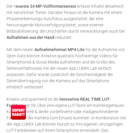
Der n
eueste 24 MP-Vollformatsensor
erfasst Inhalte detailreich
mit natürlichen Tönen. Darüber hinaus ist die Kamera mit einem
Phasenerkennungs-Autofokus ausgestattet, der eine
hervorragende Motivverfolgung bietet, sowie interner
Bildstabilisierung, die Unschärfen durch Verwacklungen auch bei
Aufnahmen aus der Hand
reduziert.
Mit dem neuen
Aufnahmeformat MP4 Lite
für die Aufnahme von
Open Gate können Kreative qualitativ hochwertige Videos für
Smartphones & Social Media aufnehmen und die Größe des
Seitenverhältnisses mit der neuen App LUMIX Lab einfach
anpassen. Dafür wurde zusätzlich die Geschwindigkeit der
Datenübertragung von der Kamera auf das Smartphone
erheblich verbessert.
Kreativ und spannend ist die
innovative REAL TIME LUT-
Funktion
der S9. Über eine eigene LUT-Taste am Kameragehäuse
können schnell & direkt vordefinierte oder maßgeschneiderter
Farbstile in der Kamera zum Einsatz kommen. In Kombination mit
der App LUMIX Lab können Nutzer so ihre eigenen, einzigartigen
LUT Farbdateien auf ihrem Smartphone entwickeln. Das