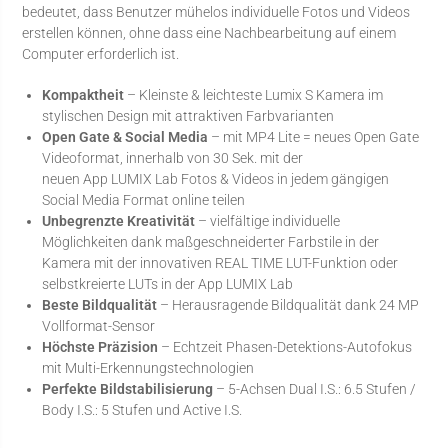
bedeutet, dass Benutzer mühelos individuelle Fotos und Videos
erstellen können, ohne dass eine Nachbearbeitung auf einem
Computer erforderlich ist.
Kompaktheit
– Kleinste & leichteste Lumix S Kamera im
stylischen Design mit attraktiven Farbvarianten
Open Gate & Social Media
– mit MP4 Lite = neues Open Gate
Videoformat, innerhalb von 30 Sek. mit der
neuen App LUMIX Lab Fotos & Videos in jedem gängigen
Social Media Format online teilen
Unbegrenzte Kreativität
– vielfältige individuelle
Möglichkeiten dank maßgeschneiderter Farbstile in der
Kamera mit der innovativen REAL TIME LUT-Funktion oder
selbstkreierte LUTs in der App LUMIX Lab
Beste Bildqualität
– Herausragende Bildqualität dank 24 MP
Vollformat-Sensor
Höchste Präzision
– Echtzeit Phasen-Detektions-Autofokus
mit Multi-Erkennungstechnologien
Perfekte Bildstabilisierung
– 5-Achsen Dual I.S.: 6.5 Stufen /
Body I.S.: 5 Stufen und Active I.S.