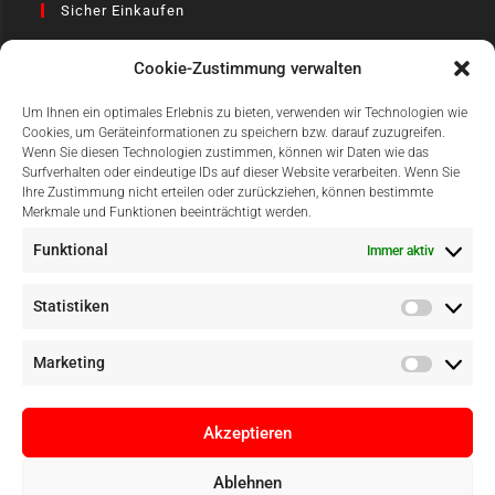
Sicher Einkaufen
Cookie-Zustimmung verwalten
Um Ihnen ein optimales Erlebnis zu bieten, verwenden wir Technologien wie
Cookies, um Geräteinformationen zu speichern bzw. darauf zuzugreifen.
Wenn Sie diesen Technologien zustimmen, können wir Daten wie das
Surfverhalten oder eindeutige IDs auf dieser Website verarbeiten. Wenn Sie
Einfach Online Bezahlen
Ihre Zustimmung nicht erteilen oder zurückziehen, können bestimmte
Merkmale und Funktionen beeinträchtigt werden.
Funktional
Immer aktiv
Statistiken
Marketing
Akzeptieren
Ablehnen