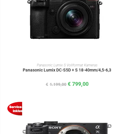
IN DEN WARENKORB
Panasonic Lumix S Vollformat Kameras
Panasonic Lumix DC-S5D + S 18-40mm/4,5-6,3
€
799,00
€
1.199,00