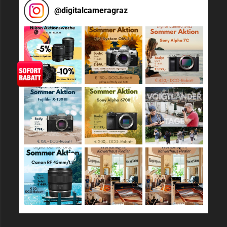
@
digitalcameragraz