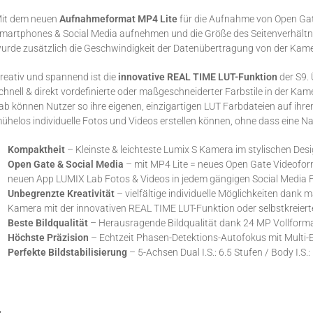
it dem neuen
Aufnahmeformat MP4 Lite
für die Aufnahme von Open Gate
martphones & Social Media aufnehmen und die Größe des Seitenverhältn
urde zusätzlich die Geschwindigkeit der Datenübertragung von der Kame
reativ und spannend ist die
innovative REAL TIME LUT-Funktion
der S9.
chnell & direkt vordefinierte oder maßgeschneiderter Farbstile in der 
ab können Nutzer so ihre eigenen, einzigartigen LUT Farbdateien auf ih
ühelos individuelle Fotos und Videos erstellen können, ohne dass eine N
Kompaktheit
– Kleinste & leichteste Lumix S Kamera im stylischen Desi
Open Gate & Social Media
– mit MP4 Lite = neues Open Gate Videoform
neuen App LUMIX Lab Fotos & Videos in jedem gängigen Social Media F
Unbegrenzte Kreativität
– vielfältige individuelle Möglichkeiten dank 
Kamera mit der innovativen REAL TIME LUT-Funktion oder selbstkreiert
Beste Bildqualität
– Herausragende Bildqualität dank 24 MP Vollform
Höchste Präzision
– Echtzeit Phasen-Detektions-Autofokus mit Multi
Perfekte Bildstabilisierung
– 5-Achsen Dual I.S.: 6.5 Stufen / Body I.S.: