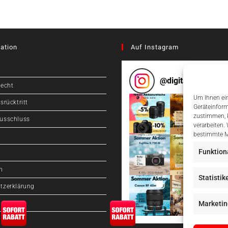
ation
Auf Instagram
@
digitalcameragr
recht
Um Ihnen ein
srücktritt
Geräteinform
zustimmen, k
usschluss
verarbeiten.
bestimmte M
Funktion
m
Statistik
tzerklärung
Marketin