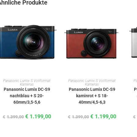
Ähnliche Produkte
IN DEN WARENKORB
IN DEN WARENKORB
Panasonic Lumix S Vollformat
Panasonic Lumix S Vollformat
Pa
Kameras
Kameras
Panasonic Lumix DC-S9
Panasonic Lumix DC-S9
P
nachtblau + S 20-
kaminrot + S 18-
60mm/3,5-5,6
40mm/4,5-6,3
€
1.199,00
€
1.199,00
€
1.399,00
€
1.399,00
€