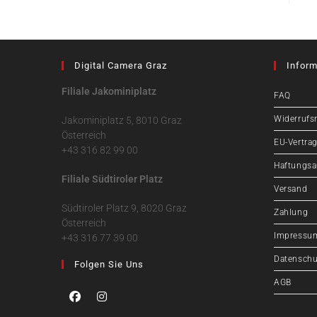
Digital Camera Graz
Inform
Filiale Jakominiplatz
FAQ
Widerrufs
Jakominiplatz 5, 8010 Graz
Österreich
EU-Vertrag
+43 316 82 99 00
Haftungsa
Filiale Südtiroler Platz
Versand
Südtiroler Platz 9, 8020 Graz
Zahlung
Österreich
Impressu
+43 316 77 39 00
Datenschu
Folgen Sie Uns
AGB