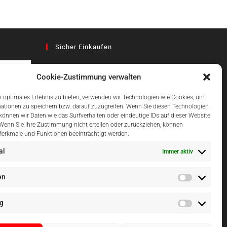
Sicher Einkaufen
Cookie-Zustimmung verwalten
az
 optimales Erlebnis zu bieten, verwenden wir Technologien wie Cookies, um
ationen zu speichern bzw. darauf zuzugreifen. Wenn Sie diesen Technologien
önnen wir Daten wie das Surfverhalten oder eindeutige IDs auf dieser Website
Einfach Online Bezahlen
 Wenn Sie Ihre Zustimmung nicht erteilen oder zurückziehen, können
erkmale und Funktionen beeinträchtigt werden.
al
Immer aktiv
en
g