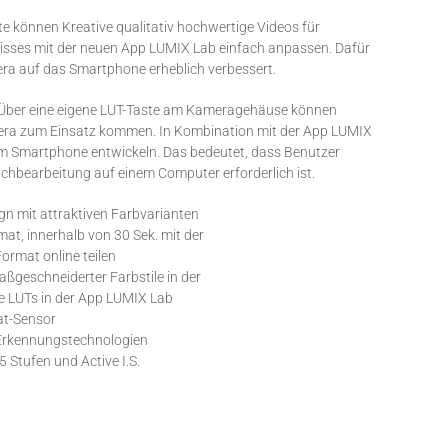
 können Kreative qualitativ hochwertige Videos für
isses mit der neuen App LUMIX Lab einfach anpassen. Dafür
ra auf das Smartphone erheblich verbessert.
 Über eine eigene LUT-Taste am Kameragehäuse können
Kamera zum Einsatz kommen. In Kombination mit der App LUMIX
rem Smartphone entwickeln. Das bedeutet, dass Benutzer
achbearbeitung auf einem Computer erforderlich ist.
gn mit attraktiven Farbvarianten
at, innerhalb von 30 Sek. mit der
ormat online teilen
maßgeschneiderter Farbstile in der
e LUTs in der App LUMIX Lab
at-Sensor
-Erkennungstechnologien
 5 Stufen und Active I.S.