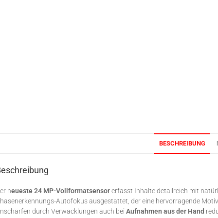
BESCHREIBUNG
Beschreibung
er n
eueste 24 MP-Vollformatsensor
erfasst Inhalte detailreich mit natü
hasenerkennungs-Autofokus ausgestattet, der eine hervorragende Motivver
nschärfen durch Verwacklungen auch bei
Aufnahmen aus der Hand
redu