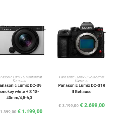
IN DEN WARENKORB
IN DEN WARENKORB
nasonic Lumix S Vollformat
Panasonic Lumix S Vollformat
Kameras
Kameras
anasonic Lumix DC-S9
Panasonic Lumix DC-S1R
smokey white + S 18-
II Gehäuse
40mm/4,5-6,3
€
2.699,00
€
3.199,00
€
1.199,00
1.399,00