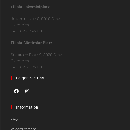
Filiale Jakominiplatz
Jakominiplatz 5, 8010 Graz
Österreich
+43 316 82 99 00
Filiale Südtiroler Platz
Südtiroler Platz 9, 8020 Graz
Österreich
+43 316 77 39 00
Folgen Sie Uns
Information
FAQ
Widerrufsrecht