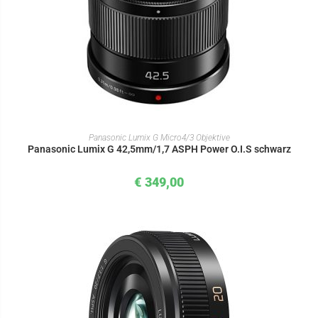
IN DEN WARENKORB
Panasonic Lumix G Micro4/3 Objektive
Panasonic Lumix G 42,5mm/1,7 ASPH Power O.I.S schwarz
€
349,00