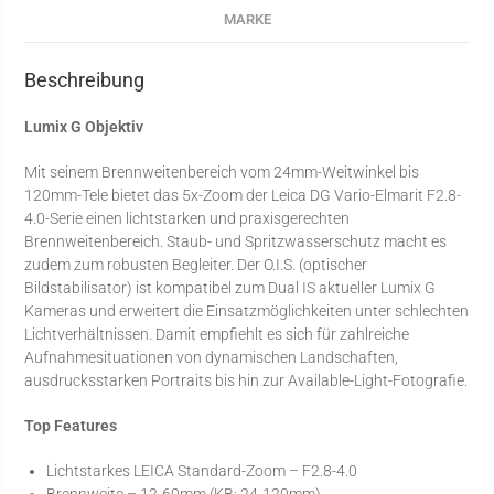
MARKE
Beschreibung
Lumix G Objektiv
Mit seinem Brennweitenbereich vom 24mm-Weitwinkel bis
120mm-Tele bietet das 5x-Zoom der Leica DG Vario-Elmarit F2.8-
4.0-Serie einen lichtstarken und praxisgerechten
Brennweitenbereich. Staub- und Spritzwasserschutz macht es
zudem zum robusten Begleiter. Der O.I.S. (optischer
Bildstabilisator) ist kompatibel zum Dual IS aktueller Lumix G
Kameras und erweitert die Einsatzmöglichkeiten unter schlechten
Lichtverhältnissen. Damit empfiehlt es sich für zahlreiche
Aufnahmesituationen von dynamischen Landschaften,
ausdrucksstarken Portraits bis hin zur Available-Light-Fotografie.
Top Features
Lichtstarkes LEICA Standard-Zoom – F2.8-4.0
Brennweite – 12-60mm (KB: 24-120mm)