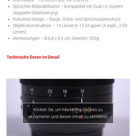
Optischer Bildstabilisator – kompatibel mit Dual I.S. System
(doppelte Stabilisierung)
Robustes Design – Staub-, Kälte- und Spritzwasserschutz
Objektivkonstruktion – 14 Linsen in 12 Gruppen (4 asph., 2 ED
Linsen)
Abmessungen – Ø 6,8 x 8,6 cm; Gewicht: 320g
Technische Daten im Detail
Klicken Sie, um Marketing Cookies zu
akzeptieren und diesen Inhalt zu aktivieren