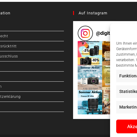
ation
Auf Instagram
@
digitalcameragr
recht
Um Ihnen ein
srücktritt
Geräteinform
zustimmen, k
usschluss
verarbeiten.
bestimmte M
Funktion
m
Statistik
tzerklärung
Marketin
Akze