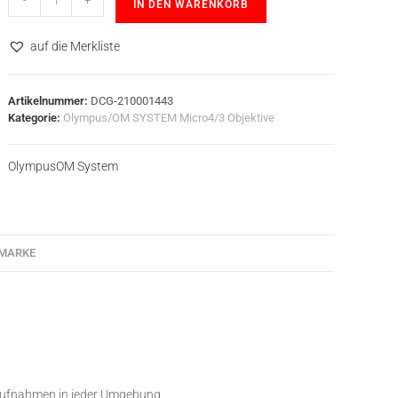
-
+
IN DEN WARENKORB
auf die Merkliste
Artikelnummer:
DCG-210001443
Kategorie:
Olympus/OM SYSTEM Micro4/3 Objektive
Olympus
OM System
MARKE
 Aufnahmen in jeder Umgebung