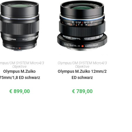
IN DEN WARENKORB
IN DEN WARENKORB
ympus/OM SYSTEM Micro4/3
Olympus/OM SYSTEM Micro4/3
Objektive
Objektive
Olympus M.Zuiko
Olympus M.Zuiko 12mm/2
75mm/1,8 ED schwarz
ED schwarz
€
899,00
€
789,00