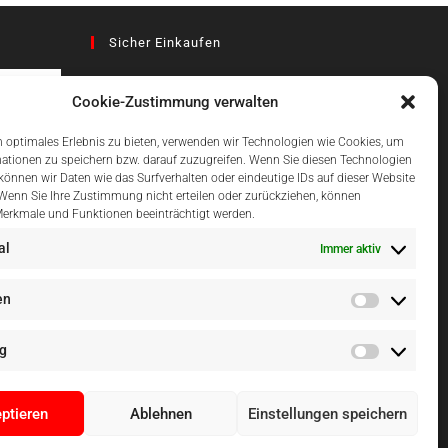
Sicher Einkaufen
Cookie-Zustimmung verwalten
az
 optimales Erlebnis zu bieten, verwenden wir Technologien wie Cookies, um
ationen zu speichern bzw. darauf zuzugreifen. Wenn Sie diesen Technologien
önnen wir Daten wie das Surfverhalten oder eindeutige IDs auf dieser Website
Einfach Online Bezahlen
 Wenn Sie Ihre Zustimmung nicht erteilen oder zurückziehen, können
erkmale und Funktionen beeinträchtigt werden.
al
Immer aktiv
en
g
ptieren
Ablehnen
Einstellungen speichern