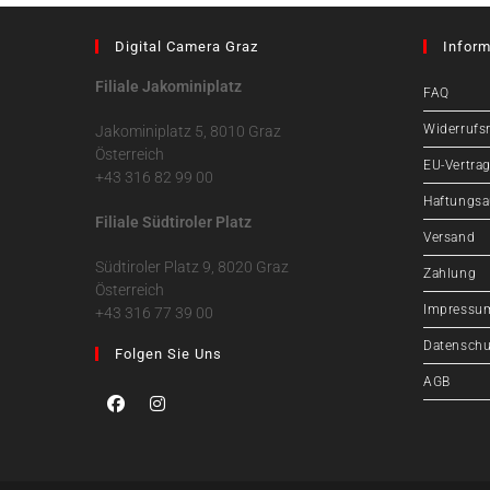
Digital Camera Graz
Inform
Filiale Jakominiplatz
FAQ
Widerrufs
Jakominiplatz 5, 8010 Graz
Österreich
EU-Vertrag
+43 316 82 99 00
Haftungsa
Filiale Südtiroler Platz
Versand
Südtiroler Platz 9, 8020 Graz
Zahlung
Österreich
Impressu
+43 316 77 39 00
Datenschu
Folgen Sie Uns
AGB