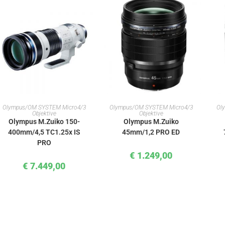
IN DEN WARENKORB
IN DEN WARENKORB
Olympus/OM SYSTEM Micro4/3
Olympus/OM SYSTEM Micro4/3
Ol
Objektive
Objektive
Olympus M.Zuiko 150-
Olympus M.Zuiko
400mm/4,5 TC1.25x IS
45mm/1,2 PRO ED
PRO
€
1.249,00
€
7.449,00