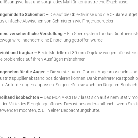
uflösungsverlust und sorgt jedes Mal für kontrastreiche Ergebnisse.
ngehinderte Schönheit –
Die auf die Objektivlinse und die Okulare auf
as einfache Abwischen von Schmierern wie Fingerabdrücken.
eine versehentliche Verstellung –
Ein Sperrsystem für das Dioptrieeinste
ewegt wird, nachdem eine Einstellung getroffen wurde.
eicht und tragbar –
Beide Modelle mit 30-mm-Objektiv wiegen höchstens 
ie problemlos auf Ihren Ausflügen mitnehmen.
ngenehm für die Augen –
Die verstellbaren Gummi-Augenmuscheln sind f
ustrittspupillenabstand positionieren können. Dank mehrerer Rastpositi
hre Anforderungen anpassen. So genießen sie auch bei längeren Beobac
reihand beobachten –
Das MONARCH M7 lässt sich auf einem Stativ monti
n der Mitte des Fernglasgehäuses. Dies ist besonders hilfreich, wenn Sie d
erwenden möchten, z. B. in einer Beobachtungshütte.