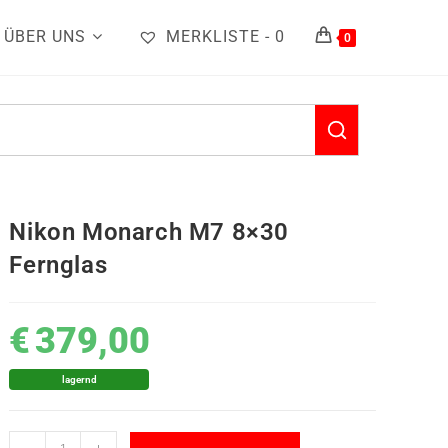
ÜBER UNS
MERKLISTE -
0
0
Nikon Monarch M7 8×30
Fernglas
€
379,00
lagernd