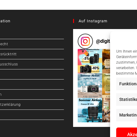
ation
Auf Instagram
@
digitalcameragr
recht
Um Ihnen ein
srücktritt
Geräteinform
zustimmen, k
usschluss
verarbeiten.
bestimmte M
Funktion
m
Statistik
tzerklärung
Marketin
Akze