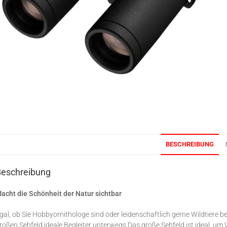
BESCHREIBUNG
Beschreibung
acht die Schönheit der Natur sichtbar
gal, ob Sie Hobbyornithologe sind oder leidenschaftlich gerne Wildtier
roßen Sehfeld ideale Begleiter unterwegs.Das große Sehfeld ist ideal, um