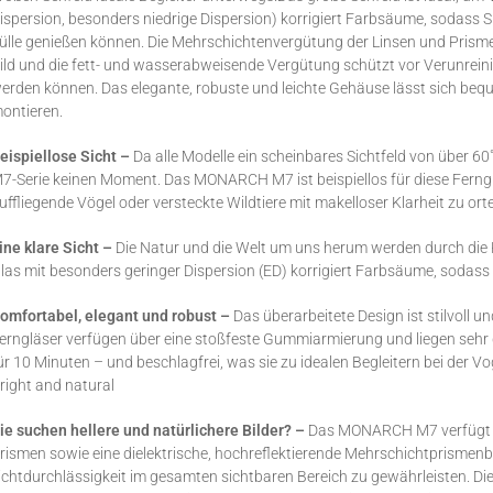
ispersion, besonders niedrige Dispersion) korrigiert Farbsäume, sodass Si
ülle genießen können. Die Mehrschichtenvergütung der Linsen und Prism
ild und die fett- und wasserabweisende Vergütung schützt vor Verunrei
erden können. Das elegante, robuste und leichte Gehäuse lässt sich beq
ontieren.
eispiellose Sicht –
Da alle Modelle ein scheinbares Sichtfeld von über 
7-Serie keinen Moment. Das MONARCH M7 ist beispiellos für diese Ferngla
uffliegende Vögel oder versteckte Wildtiere mit makelloser Klarheit zu ort
ine klare Sicht –
Die Natur und die Welt um uns herum werden durch die
las mit besonders geringer Dispersion (ED) korrigiert Farbsäume, sodass
omfortabel, elegant und robust –
Das überarbeitete Design ist stilvoll u
erngläser verfügen über eine stoßfeste Gummiarmierung und liegen sehr 
ür 10 Minuten – und beschlagfrei, was sie zu idealen Begleitern bei der
right and natural
ie suchen hellere und natürlichere Bilder? –
Das MONARCH M7 verfügt üb
rismen sowie eine dielektrische, hochreflektierende Mehrschichtprismen
ichtdurchlässigkeit im gesamten sichtbaren Bereich zu gewährleisten. 