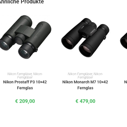
Ähnliche Produkte
IN DEN WARENKORB
IN DEN WARENKORB
Nikon Ferngläser
,
Nikon-
Nikon Ferngläser
,
Nikon-
Ferngläser
Ferngläser
Nikon Prostaff P3 10×42
Nikon Monarch M7 10×42
N
Fernglas
Fernglas
€
209,00
€
479,00