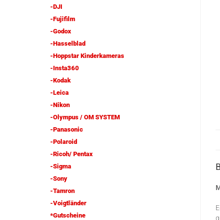
-DJI
-Fujifilm
-Godox
-Hasselblad
-Hoppstar Kinderkameras
-Insta360
-Kodak
-Leica
-Nikon
-Olympus / OM SYSTEM
-Panasonic
-Polaroid
-Ricoh/ Pentax
-Sigma
-Sony
M
-Tamron
-Voigtländer
E
*Gutscheine
g