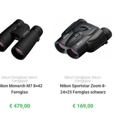
IN DEN WARENKORB
IN DEN WARENKORB
Nikon Ferngläser
,
Nikon-
Nikon Ferngläser
,
Nikon-
Ferngläser
Ferngläser
ikon Monarch M7 8×42
Nikon Sportstar Zoom 8-
Fernglas
24×25 Fernglas schwarz
€
479,00
€
169,00