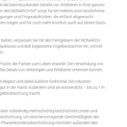
e die beeindruckenden Details von Wildtieren in ihrer ganzen
en des MONARCH M7 sorgt für ein helleres und natürlicheres
nigungen und Fingerabdrücken, die einfach abgewischt
uem tragen und für noch mehr Komfort auch auf einem Stativ
60˚ bieten, verpassen Sie mit den Ferngläsern der MONARCH
sklasse und lädt begeisterte Vogelbeobachter ein, schnell
en.
 Pracht der Farben zum Leben erweckt. Die Verwendung von
 Sie Details von Wildvögeln und Wildtieren erkennen können.
nd elegant und dabei äußerst funktional. Die robusten
gut in der Hand. Außerdem sind sie wasserdicht – bis zu 1 m
 Vogelbeobachtung macht.
er vollständig mehrschichtig beschichtete Linsen und
beschichtung, um eine hervorragende Gleichmäßigkeit der
Die Phasenkorrekturbeschichtung minimiert außerdem den