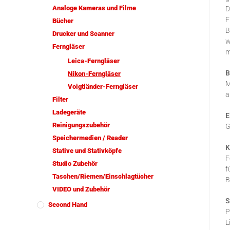
Analoge Kameras und Filme
D
F
Bücher
B
Drucker und Scanner
w
Ferngläser
m
Leica-Ferngläser
B
Nikon-Ferngläser
M
Voigtländer-Ferngläser
a
Filter
Ladegeräte
E
Reinigungszubehör
G
Speichermedien / Reader
K
Stative und Stativköpfe
F
Studio Zubehör
f
Taschen/Riemen/Einschlagtücher
B
VIDEO und Zubehör
S
Second Hand
P
L