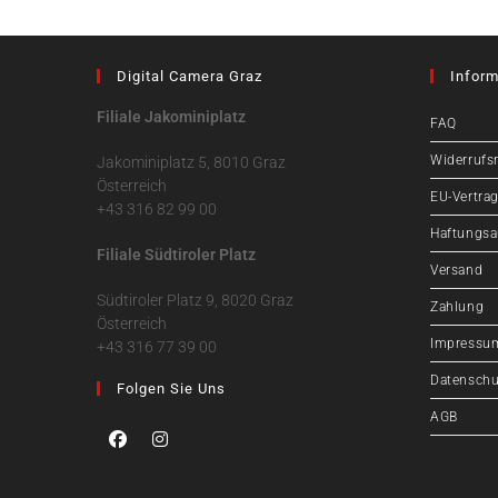
Digital Camera Graz
Inform
Filiale Jakominiplatz
FAQ
Widerrufs
Jakominiplatz 5, 8010 Graz
Österreich
EU-Vertrag
+43 316 82 99 00
Haftungsa
Filiale Südtiroler Platz
Versand
Südtiroler Platz 9, 8020 Graz
Zahlung
Österreich
Impressu
+43 316 77 39 00
Datenschu
Folgen Sie Uns
AGB