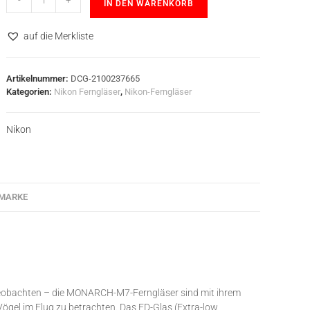
-
+
IN DEN WARENKORB
auf die Merkliste
Artikelnummer:
DCG-2100237665
Kategorien:
Nikon Ferngläser
,
Nikon-Ferngläser
Nikon
MARKE
e beobachten – die MONARCH-M7-Ferngläser sind mit ihrem
 Vögel im Flug zu betrachten. Das ED-Glas (Extra-low