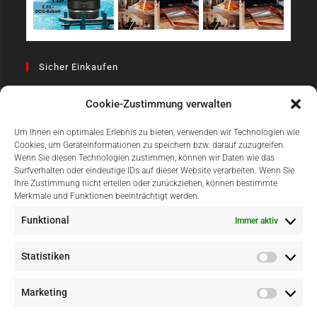
Sicher Einkaufen
Cookie-Zustimmung verwalten
Um Ihnen ein optimales Erlebnis zu bieten, verwenden wir Technologien wie
Cookies, um Geräteinformationen zu speichern bzw. darauf zuzugreifen.
Wenn Sie diesen Technologien zustimmen, können wir Daten wie das
Surfverhalten oder eindeutige IDs auf dieser Website verarbeiten. Wenn Sie
Einfach Online Bezahlen
Ihre Zustimmung nicht erteilen oder zurückziehen, können bestimmte
Merkmale und Funktionen beeinträchtigt werden.
Funktional
Immer aktiv
Statistiken
Marketing