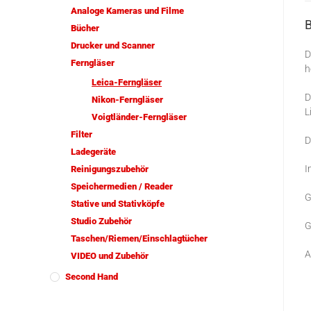
Analoge Kameras und Filme
Bücher
Drucker und Scanner
D
Ferngläser
h
Leica-Ferngläser
D
Nikon-Ferngläser
L
Voigtländer-Ferngläser
Filter
D
Ladegeräte
I
Reinigungszubehör
Speichermedien / Reader
G
Stative und Stativköpfe
Studio Zubehör
G
Taschen/Riemen/Einschlagtücher
A
VIDEO und Zubehör
Second Hand