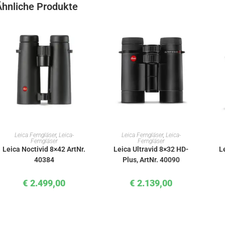
Ähnliche Produkte
IN DEN WARENKORB
IN DEN WARENKORB
Leica Ferngläser
,
Leica-
Leica Ferngläser
,
Leica-
Ferngläser
Ferngläser
Leica Noctivid 8×42 ArtNr.
Leica Ultravid 8×32 HD-
L
40384
Plus, ArtNr. 40090
€
2.499,00
€
2.139,00