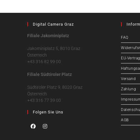
Digital Camera Graz
Inform
Filiale Jakominiplatz
FAQ
Widerrufs
Jakominiplatz 5, 8010 Graz
Österreich
EU-Vertrag
+43 316 82 99 00
Haftungsa
Filiale Südtiroler Platz
Versand
Südtiroler Platz 9, 8020 Graz
Zahlung
Österreich
Impressu
+43 316 77 39 00
Datenschu
Folgen Sie Uns
AGB