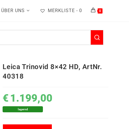
ÜBER UNS
MERKLISTE -
0
0
Leica Trinovid 8×42 HD, ArtNr.
40318
€
1.199,00
lagernd