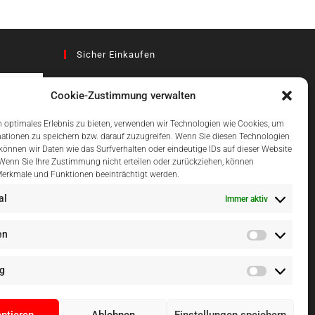
Sicher Einkaufen
Cookie-Zustimmung verwalten
az
 optimales Erlebnis zu bieten, verwenden wir Technologien wie Cookies, um
ationen zu speichern bzw. darauf zuzugreifen. Wenn Sie diesen Technologien
önnen wir Daten wie das Surfverhalten oder eindeutige IDs auf dieser Website
Einfach Online Bezahlen
 Wenn Sie Ihre Zustimmung nicht erteilen oder zurückziehen, können
erkmale und Funktionen beeinträchtigt werden.
al
Immer aktiv
en
g
ptieren
Ablehnen
Einstellungen speichern