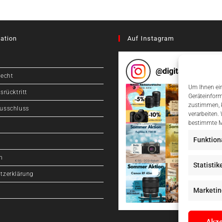
ation
Auf Instagram
@
digitalcameragr
recht
Um Ihnen ein
srücktritt
Geräteinform
zustimmen, k
usschluss
verarbeiten.
bestimmte M
Funktion
m
Statistik
tzerklärung
Marketin
Akze