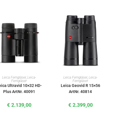
IN DEN WARENKORB
IN DEN WARENKORB
Leica Ferngläser
,
Leica-
Leica Ferngläser
,
Leica-
Ferngläser
Ferngläser
eica Ultravid 10×32 HD-
Leica Geovid R 15×56
Plus ArtNr. 40091
ArtNr. 40814
€
2.139,00
€
2.399,00