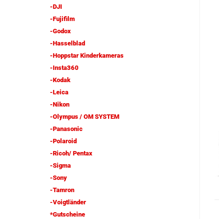
-DJI
-Fujifilm
-Godox
-Hasselblad
-Hoppstar Kinderkameras
-Insta360
-Kodak
-Leica
-Nikon
-Olympus / OM SYSTEM
-Panasonic
-Polaroid
-Ricoh/ Pentax
-Sigma
-Sony
-Tamron
-Voigtländer
*Gutscheine