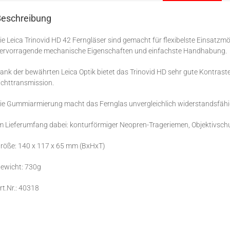
Beschreibung
ie Leica Trinovid HD 42 Ferngläser sind gemacht für flexibelste Einsatzm
ervorragende mechanische Eigenschaften und einfachste Handhabung.
ank der bewährten Leica Optik bietet das Trinovid HD sehr gute Kontrast
ichttransmission.
ie Gummiarmierung macht das Fernglas unvergleichlich widerstandsfähig 
m Lieferumfang dabei: konturförmiger Neopren-Trageriemen, Objektivsch
röße: 140 x 117 x 65 mm (BxHxT)
ewicht: 730g
rt.Nr.: 40318