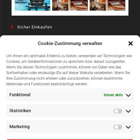
Sicher Einkaufen
Cookie-Zustimmung verwalten
Um Ihnen ein optimales Erlebnis zu bieten, verwenden wir Technologien wie
Cookies, um Geräteinformationen zu speichern bzw. darauf zuzugreifen.
Wenn Sie diesen Technologien zustimmen, können wir Daten wie das
Surfverhalten oder eindeutige IDs auf dieser Website verarbeiten. Wenn Sie
Einfach Online Bezahlen
Ihre Zustimmung nicht erteilen oder zurückziehen, können bestimmte
Merkmale und Funktionen beeinträchtigt werden.
Funktional
Immer aktiv
Statistiken
Marketing