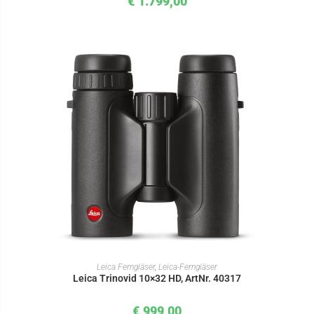
€
1.799,00
IN DEN WARENKORB
Leica Ferngläser
,
Leica-Ferngläser
Leica Trinovid 10×32 HD, ArtNr. 40317
€
999,00