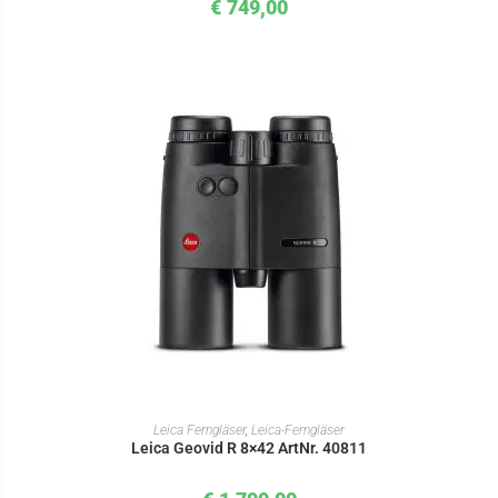
€
749,00
IN DEN WARENKORB
Leica Ferngläser
,
Leica-Ferngläser
Leica Geovid R 8×42 ArtNr. 40811