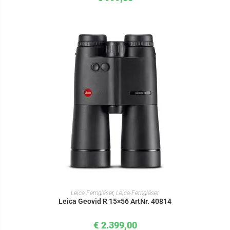
IN DEN WARENKORB
Leica Ferngläser
,
Leica-Ferngläser
Leica Geovid R 15×56 ArtNr. 40814
€
2.399,00