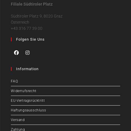
Filiale Südtiroler Platz
Südtiroler Platz 9, 8020 Graz
Österreich
+43 316 77 39 00
Folgen Sie Uns
Information
FAQ
Widerrufsrecht
EU-Vertragsrücktritt
Haftungsausschluss
Versand
Zahlung