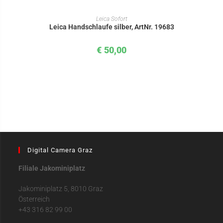
IN DEN WARENKORB
Leica Sofort
Leica Handschlaufe silber, ArtNr. 19683
€
50,00
Digital Camera Graz
Filiale Jakominiplatz
Jakominiplatz 5, 8010 Graz
Österreich
+43 316 82 99 00