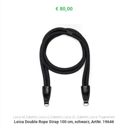
€
80,00
IN DEN WARENKORB
Leica M-Zubehör
,
Leica Q-Zubehör
,
Leica SL-Zubehör
,
Leica Tragriemen
Leica Double Rope Strap 100 cm, schwarz, ArtNr. 19646