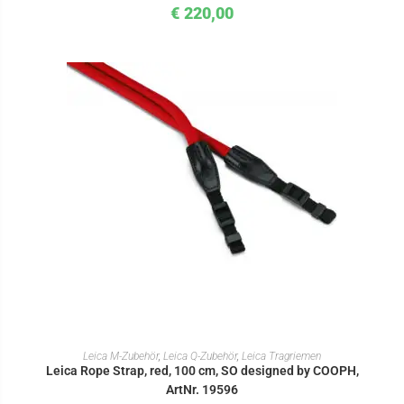
€
220,00
IN DEN WARENKORB
Leica M-Zubehör
,
Leica Q-Zubehör
,
Leica Tragriemen
Leica Rope Strap, red, 100 cm, SO designed by COOPH,
ArtNr. 19596