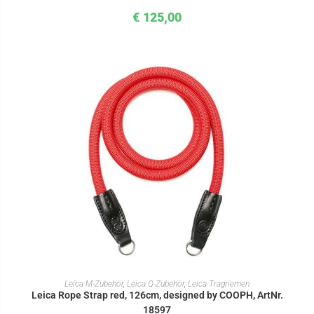
€
125,00
IN DEN WARENKORB
Leica M-Zubehör
,
Leica Q-Zubehör
,
Leica Tragriemen
Leica Rope Strap red, 126cm, designed by COOPH, ArtNr.
18597