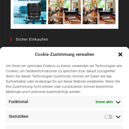
Sicher Einkaufen
Cookie-Zustimmung verwalten
Um Ihnen ein optimales Erlebnis zu bieten, verwenden wir Technologien wie
Cookies, um Geräteinformationen zu speichern bzw. darauf zuzugreifen.
Wenn Sie diesen Technologien zustimmen, können wir Daten wie das
Surfverhalten oder eindeutige IDs auf dieser Website verarbeiten. Wenn Sie
Einfach Online Bezahlen
Ihre Zustimmung nicht erteilen oder zurückziehen, können bestimmte
Merkmale und Funktionen beeinträchtigt werden.
Funktional
Immer aktiv
Statistiken