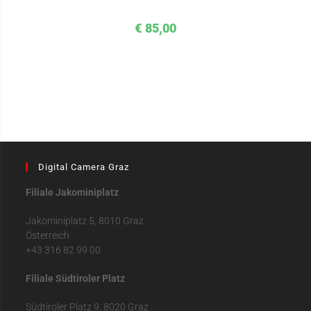
€
85,00
Digital Camera Graz
Filiale Jakominiplatz
Jakominiplatz 5, 8010 Graz
Österreich
+43 316 82 99 00
Filiale Südtiroler Platz
Südtiroler Platz 9, 8020 Graz