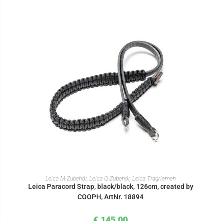
IN DEN WARENKORB
Leica M-Zubehör
,
Leica Q-Zubehör
,
Leica Tragriemen
Leica Paracord Strap, black/black, 126cm, created by
COOPH, ArtNr. 18894
€
145,00