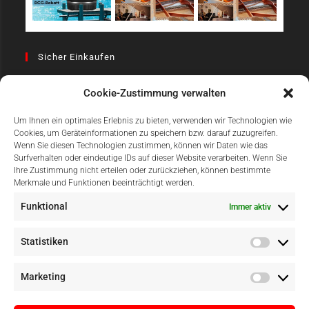
Sicher Einkaufen
Cookie-Zustimmung verwalten
Um Ihnen ein optimales Erlebnis zu bieten, verwenden wir Technologien wie
Cookies, um Geräteinformationen zu speichern bzw. darauf zuzugreifen.
Wenn Sie diesen Technologien zustimmen, können wir Daten wie das
Surfverhalten oder eindeutige IDs auf dieser Website verarbeiten. Wenn Sie
Einfach Online Bezahlen
Ihre Zustimmung nicht erteilen oder zurückziehen, können bestimmte
Merkmale und Funktionen beeinträchtigt werden.
Funktional
Immer aktiv
Statistiken
Marketing