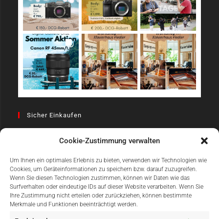
Sicher Einkaufen
Cookie-Zustimmung verwalten
Um Ihnen ein optimales Erlebnis zu bieten, verwenden wir Technologien wie
Cookies, um Geräteinformationen zu speichern bzw. darauf zuzugreifen.
Wenn Sie diesen Technologien zustimmen, können wir Daten wie das
Surfverhalten oder eindeutige IDs auf dieser Website verarbeiten. Wenn Sie
Einfach Online Bezahlen
Ihre Zustimmung nicht erteilen oder zurückziehen, können bestimmte
Merkmale und Funktionen beeinträchtigt werden.