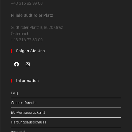
+43 316 82 99 00
Filiale Südtiroler Platz
Südtiroler Platz 9, 8020 Graz
Österreich
+43 316 77 39 00
Folgen Sie Uns
Information
FAQ
Widerrufsrecht
EU-Vertragsrücktritt
Haftungsausschluss
Versand