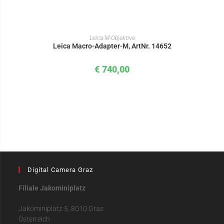
IN DEN WARENKORB
Leica M-Objektive
Leica Macro-Adapter-M, ArtNr. 14652
€
740,00
Digital Camera Graz
Filiale Jakominiplatz
Jakominiplatz 5, 8010 Graz
Österreich