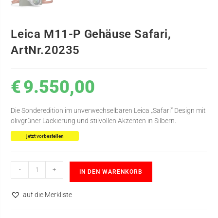
Leica M11-P Gehäuse Safari,
ArtNr.20235
€
9.550,00
Die Sonderedition im unverwechselbaren Leica „Safari“ Design mit
olivgrüner Lackierung und stilvollen Akzenten in Silbern.
jetzt vorbestellen
-
+
IN DEN WARENKORB
auf die Merkliste