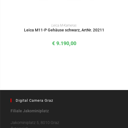
IN DEN WARENKORB
Leica M-Kameras
Leica M11-P Gehäuse schwarz, ArtNr. 20211
€
9.190,00
Digital Camera Graz
Filiale Jakominiplatz
Jakominiplatz 5, 8010 Graz