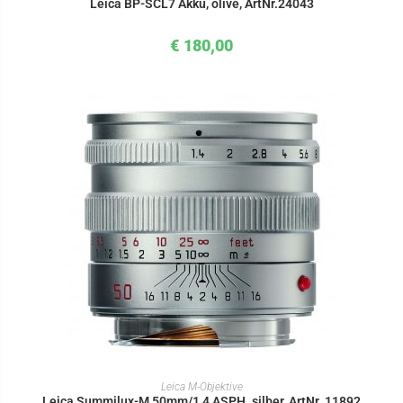
Leica BP-SCL7 Akku, olive, ArtNr.24043
€
180,00
IN DEN WARENKORB
Leica M-Objektive
Leica Summilux-M 50mm/1,4 ASPH. silber, ArtNr. 11892