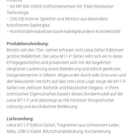
Initiative
– 60 MP BSI-CMOS-Vollformatsensor mit Triple Resolution
Technologie
– 256 GB interner Speicher und Monitor aus besonders
kratzfestem Saphirglas
– Komfortable kabellose sowie kabelgebundene Konnektivität
Produktbeschreibung:
Bereits seit den 70er Jahren erfreuen sich Leica Safari Editionen
größter Beliebtheit. Die Leica M11-P Safari reiht sich ein in diese
Erfolgsgeschichte und präsentiert sich mit der begehrten
olivgrünen Lackierung sowie Belederung und stilvoll gesetzten
Designelementen in Silbern. Abgerundet durch edle Gravuren und
den bewussten Verzicht auf das rote Leica Logo zeugt die M11-P
Safari von zeitloser Ästhetik und klassischer Eleganz. In ihren
technischen Eigenschaften basiert dieses Sondermodell auf der
Leica M11-P und überzeugt so mit höchster fotografischer
Leistung und durchdachter Bedienung.
Lieferumfang:
Leica M11-P Edition Safari, Tragriemen aus schwarzem Leder,
Akku, USB-C-Kabel, Blitzschuhabdeckung, Kurzanleitung