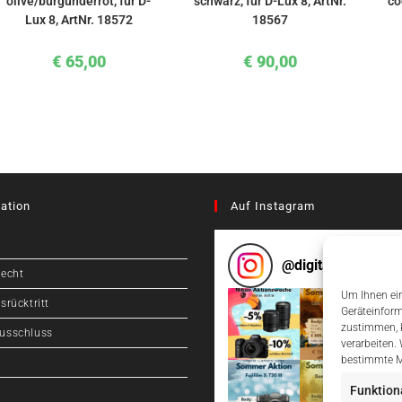
olive/burgunderrot, für D-
schwarz, für D-Lux 8, ArtNr.
co
Lux 8, ArtNr. 18572
18567
€
65,00
€
90,00
ation
Auf Instagram
@
digitalcameragr
recht
Um Ihnen ein
srücktritt
Geräteinform
zustimmen, k
usschluss
verarbeiten.
bestimmte M
Funktion