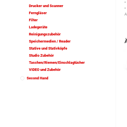
•
Drucker und Scanner
•
Ferngläser
A
Filter
Ladegeräte
Reinigungszubehör
Speichermedien / Reader
Stative und Stativköpfe
Studio Zubehör
Taschen/Riemen/Einschlagtücher
VIDEO und Zubehör
Second Hand