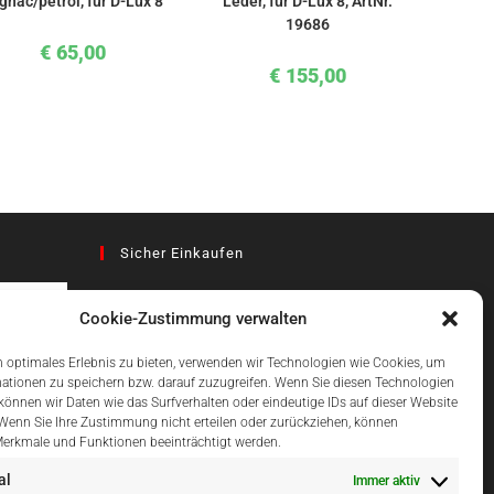
gnac/petrol, für D-Lux 8
Leder, für D-Lux 8, ArtNr.
19686
€
65,00
€
155,00
Sicher Einkaufen
Cookie-Zustimmung verwalten
az
 optimales Erlebnis zu bieten, verwenden wir Technologien wie Cookies, um
ationen zu speichern bzw. darauf zuzugreifen. Wenn Sie diesen Technologien
önnen wir Daten wie das Surfverhalten oder eindeutige IDs auf dieser Website
Einfach Online Bezahlen
 Wenn Sie Ihre Zustimmung nicht erteilen oder zurückziehen, können
erkmale und Funktionen beeinträchtigt werden.
al
Immer aktiv