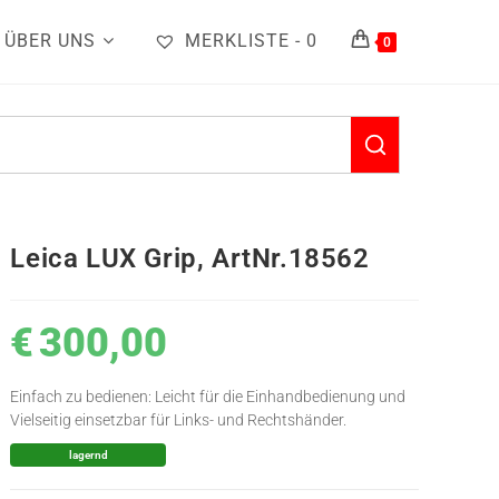
ÜBER UNS
MERKLISTE -
0
0
Leica LUX Grip, ArtNr.18562
€
300,00
Einfach zu bedienen: Leicht für die Einhandbedienung und
Vielseitig einsetzbar für Links- und Rechtshänder.
lagernd