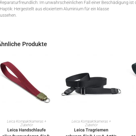
 Reparaturfreundlich: Im unwahrscheinlichen Fall einer Beschädigung ist
 Haptik: Hergestellt aus eloxiertem Aluminium für ein klasse
ussehen.
Ähnliche Produkte
IN DEN WARENKORB
IN DEN WARENKORB
Leica Kompaktkameras +
Leica Kompaktkameras +
Zubehör
Zubehör
Leica Handschlaufe
Leica Tragriemen