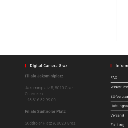
Digital Camera Graz
Inform
Filiale Jakominiplatz
FAQ
Widerrufs
Jakominiplatz 5, 8010 Graz
Österreich
EU-Vertrag
+43 316 82 99 00
Haftungsa
Filiale Südtiroler Platz
Versand
Südtiroler Platz 9, 8020 Graz
Zahlung