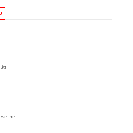
G
erden
e weitere