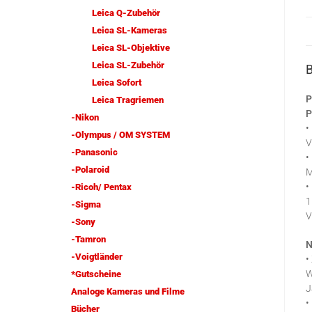
Leica Q-Zubehör
Leica SL-Kameras
Leica SL-Objektive
Leica SL-Zubehör
Leica Sofort
P
Leica Tragriemen
P
-Nikon
•
-Olympus / OM SYSTEM
V
-Panasonic
•
-Polaroid
M
•
-Ricoh/ Pentax
1
-Sigma
V
-Sony
-Tamron
N
-Voigtländer
•
W
*Gutscheine
J
Analoge Kameras und Filme
•
Bücher