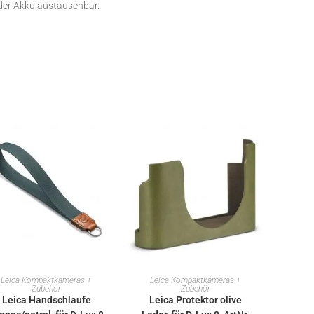
 der Akku austauschbar.
IN DEN WARENKORB
IN DEN WARENKORB
Leica Kompaktkameras +
Leica Kompaktkameras +
Zubehör
Zubehör
Leica Handschlaufe
Leica Protektor olive