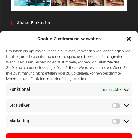
Sicher Einkaufen
Cookie-Zustimmung verwalten
Um Ihnen ein optimales Erlebnis zu bieten, verwenden wir Technologien wie
Cookies, um Geräteinformationen zu speichern bzw. darauf zuzugreifen.
Wenn Sie diesen Technologien zustimmen, können wir Daten wie das
Surfverhalten oder eindeutige IDs auf dieser Website verarbeiten. Wenn Sie
Einfach Online Bezahlen
Ihre Zustimmung nicht erteilen oder zurückziehen, können bestimmte
Merkmale und Funktionen beeinträchtigt werden.
Funktional
Immer aktiv
Statistiken
Marketing