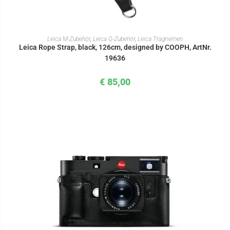
IN DEN WARENKORB
Leica M-Zubehör
,
Leica Q-Zubehör
,
Leica Tragriemen
Leica Rope Strap, black, 126cm, designed by COOPH, ArtNr.
19636
€
85,00