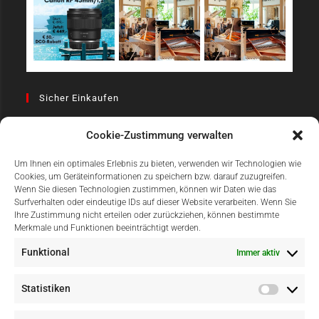
Sicher Einkaufen
Cookie-Zustimmung verwalten
Um Ihnen ein optimales Erlebnis zu bieten, verwenden wir Technologien wie
Cookies, um Geräteinformationen zu speichern bzw. darauf zuzugreifen.
Wenn Sie diesen Technologien zustimmen, können wir Daten wie das
Surfverhalten oder eindeutige IDs auf dieser Website verarbeiten. Wenn Sie
Einfach Online Bezahlen
Ihre Zustimmung nicht erteilen oder zurückziehen, können bestimmte
Merkmale und Funktionen beeinträchtigt werden.
Funktional
Immer aktiv
Statistiken