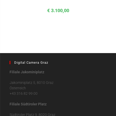
€
3.100,00
Digital Camera Graz
Filiale Jakominiplatz
Jakominiplatz 5, 8010 Graz
Österreich
+43 316 82 99 00
Filiale Südtiroler Platz
Südtiroler Platz 9, 8020 Graz