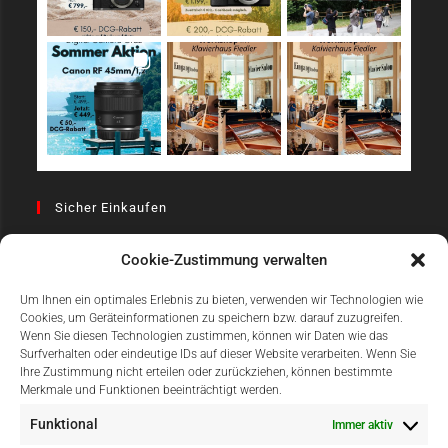
Sicher Einkaufen
Cookie-Zustimmung verwalten
Um Ihnen ein optimales Erlebnis zu bieten, verwenden wir Technologien wie
Cookies, um Geräteinformationen zu speichern bzw. darauf zuzugreifen.
Wenn Sie diesen Technologien zustimmen, können wir Daten wie das
Surfverhalten oder eindeutige IDs auf dieser Website verarbeiten. Wenn Sie
Einfach Online Bezahlen
Ihre Zustimmung nicht erteilen oder zurückziehen, können bestimmte
Merkmale und Funktionen beeinträchtigt werden.
Funktional
Immer aktiv