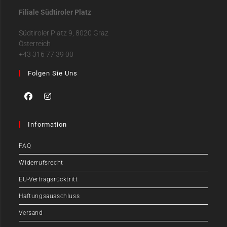
Filiale Südtiroler Platz
Südtiroler Platz 9, 8020 Graz
Österreich
+43 316 77 39 00
Folgen Sie Uns
Information
FAQ
Widerrufsrecht
EU-Vertragsrücktritt
Haftungsausschluss
Versand