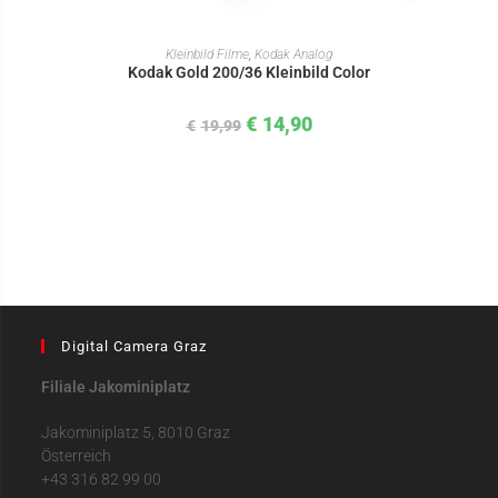
IN DEN WARENKORB
Kleinbild Filme
,
Kodak Analog
Kodak Gold 200/36 Kleinbild Color
€
14,90
€
19,99
Digital Camera Graz
Filiale Jakominiplatz
Jakominiplatz 5, 8010 Graz
Österreich
+43 316 82 99 00