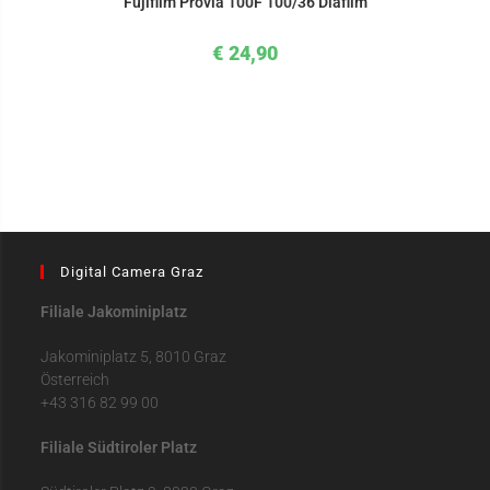
Fujifilm Provia 100F 100/36 Diafilm
€
24,90
Digital Camera Graz
Filiale Jakominiplatz
Jakominiplatz 5, 8010 Graz
Österreich
+43 316 82 99 00
Filiale Südtiroler Platz