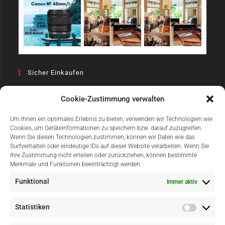
Sicher Einkaufen
Cookie-Zustimmung verwalten
Um Ihnen ein optimales Erlebnis zu bieten, verwenden wir Technologien wie
Cookies, um Geräteinformationen zu speichern bzw. darauf zuzugreifen.
Wenn Sie diesen Technologien zustimmen, können wir Daten wie das
Surfverhalten oder eindeutige IDs auf dieser Website verarbeiten. Wenn Sie
Einfach Online Bezahlen
Ihre Zustimmung nicht erteilen oder zurückziehen, können bestimmte
Merkmale und Funktionen beeinträchtigt werden.
Funktional
Immer aktiv
Statistiken