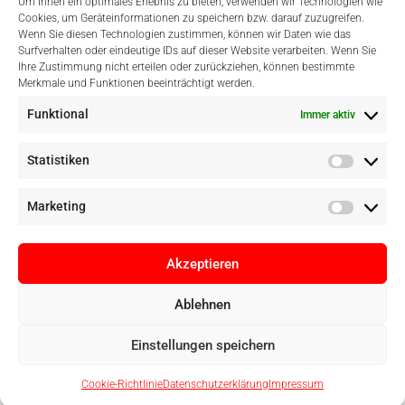
Um Ihnen ein optimales Erlebnis zu bieten, verwenden wir Technologien wie
Cookies, um Geräteinformationen zu speichern bzw. darauf zuzugreifen.
Wenn Sie diesen Technologien zustimmen, können wir Daten wie das
Surfverhalten oder eindeutige IDs auf dieser Website verarbeiten. Wenn Sie
Einfach Online Bezahlen
Ihre Zustimmung nicht erteilen oder zurückziehen, können bestimmte
Merkmale und Funktionen beeinträchtigt werden.
Funktional
Immer aktiv
Statistiken
Marketing
Akzeptieren
Ablehnen
Copyright © Digital Camera Graz 2022. Alle Rechte vorbehalten. E-
Einstellungen speichern
Commerce by
pathways digital, Mallorca
Cookie-Richtlinie
Datenschutzerklärung
Impressum