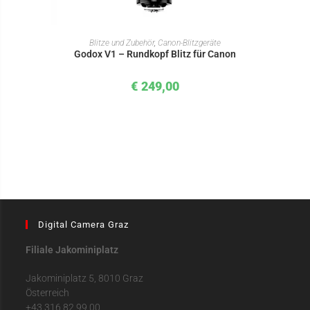
IN DEN WARENKORB
Blitze und Zubehör
,
Canon-Blitzgeräte
Godox V1 – Rundkopf Blitz für Canon
€
249,00
Digital Camera Graz
Filiale Jakominiplatz
Jakominiplatz 5, 8010 Graz
Österreich
+43 316 82 99 00