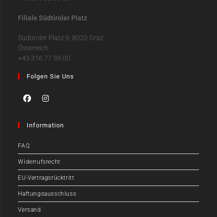
Filiale Südtiroler Platz
Südtiroler Platz 9, 8020 Graz
Österreich
+43 316 77 39 00
Folgen Sie Uns
Information
FAQ
Widerrufsrecht
EU-Vertragsrücktritt
Haftungsausschluss
Versand