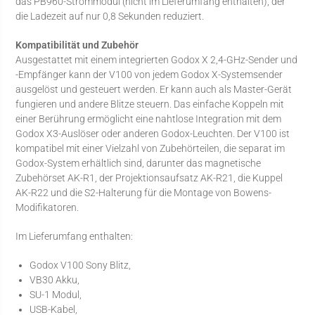
das PB960-Strommodul (nicht im Lieferumfang enthalten), der
die Ladezeit auf nur 0,8 Sekunden reduziert.
Kompatibilität und Zubehör
Ausgestattet mit einem integrierten Godox X 2,4-GHz-Sender und
-Empfänger kann der V100 von jedem Godox X-Systemsender
ausgelöst und gesteuert werden. Er kann auch als Master-Gerät
fungieren und andere Blitze steuern. Das einfache Koppeln mit
einer Berührung ermöglicht eine nahtlose Integration mit dem
Godox X3-Auslöser oder anderen Godox-Leuchten. Der V100 ist
kompatibel mit einer Vielzahl von Zubehörteilen, die separat im
Godox-System erhältlich sind, darunter das magnetische
Zubehörset AK-R1, der Projektionsaufsatz AK-R21, die Kuppel
AK-R22 und die S2-Halterung für die Montage von Bowens-
Modifikatoren.
Im Lieferumfang enthalten:
Godox V100 Sony Blitz,
VB30 Akku,
SU-1 Modul,
USB-Kabel,