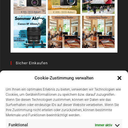
Sicher Einkaufen
Cookie-Zustimmung verwalten
Um Ihnen ein optimales Erlebnis zu bieten, verwenden wir Technologien wie
Cookies, um Geräteinformationen zu speichern bzw. darauf zuzugreifen.
Wenn Sie diesen Technologien zustimmen, können wir Daten wie das
Surfverhalten oder eindeutige IDs auf dieser Website verarbeiten. Wenn Sie
Einfach Online Bezahlen
Ihre Zustimmung nicht erteilen oder zurückziehen, können bestimmte
Merkmale und Funktionen beeinträchtigt werden.
Funktional
Immer aktiv